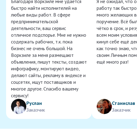
Благодаря Воркзиле мне удаётся
Я не ожидал, что 
быстро найти исполнителей на
работу так быстро,
любые виды работ. В сфере
много желающих в
предпринимательской
поручение. Всё бы
деятельности, ваш сервис
чётко в срок, и ре
отличное подспорье. Мне не нужно
всем моим условия
содержать рабочих, т.к. пока
кинул себе ещё ден
бизнес не очень большой. На
как точно знаю, ч
Воркзиле за меня размещают
своим Личным пом
объявления, пишут тексты, создают
ещё много раз!
инфографику, монтируют видео,
делают сайты, рекламу в яндексе и
соцсетях, ищут поставщиков и
многое другое. Спасибо вашему
сервису!
Руслан
Станислав
Заказчик
Заказчик