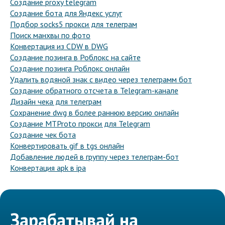
Создание proxy telegram
Создание бота для Яндекс услуг
Подбор socks5 прокси для телеграм
Поиск манхвы по фото
Конвертация из CDW в DWG
Создание позинга в Роблокс на сайте
Создание позинга Роблокс онлайн
Удалить водяной знак с видео через телеграмм бот
Создание обратного отсчета в Telegram-канале
Дизайн чека для телеграм
Сохранение dwg в более раннюю версию онлайн
Создание MTProto прокси для Telegram
Создание чек бота
Конвертировать gif в tgs онлайн
Добавление людей в группу через телеграм-бот
Конвертация apk в ipa
Зарабатывай на