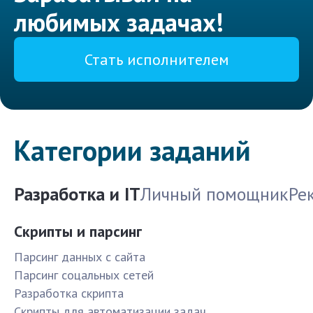
любимых задачах!
Стать исполнителем
Категории заданий
Разработка и IT
Личный помощник
Ре
Скрипты и парсинг
Парсинг данных с сайта
Парсинг соцальных сетей
Разработка скрипта
Скрипты для автоматизации задач