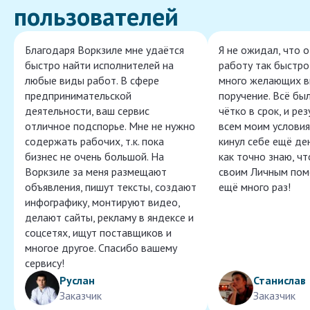
пользователей
Благодаря Воркзиле мне удаётся
Я не ожидал, что 
быстро найти исполнителей на
работу так быстро,
любые виды работ. В сфере
много желающих в
предпринимательской
поручение. Всё бы
деятельности, ваш сервис
чётко в срок, и ре
отличное подспорье. Мне не нужно
всем моим условия
содержать рабочих, т.к. пока
кинул себе ещё ден
бизнес не очень большой. На
как точно знаю, ч
Воркзиле за меня размещают
своим Личным пом
объявления, пишут тексты, создают
ещё много раз!
инфографику, монтируют видео,
делают сайты, рекламу в яндексе и
соцсетях, ищут поставщиков и
многое другое. Спасибо вашему
сервису!
Руслан
Станислав
Заказчик
Заказчик