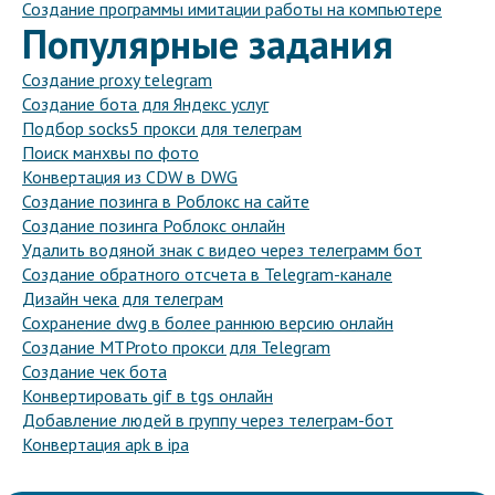
Создание программы имитации работы на компьютере
Популярные задания
Создание proxy telegram
Создание бота для Яндекс услуг
Подбор socks5 прокси для телеграм
Поиск манхвы по фото
Конвертация из CDW в DWG
Создание позинга в Роблокс на сайте
Создание позинга Роблокс онлайн
Удалить водяной знак с видео через телеграмм бот
Создание обратного отсчета в Telegram-канале
Дизайн чека для телеграм
Сохранение dwg в более раннюю версию онлайн
Создание MTProto прокси для Telegram
Создание чек бота
Конвертировать gif в tgs онлайн
Добавление людей в группу через телеграм-бот
Конвертация apk в ipa