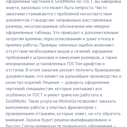
оформления чертежей в SolidWorks по ГОСТ, вы наверняка
знаете, насколько это может быть непросто. Часто
заказчики сталкиваются с проблемой несоответствия
документов стандартам: неправильно расставленные
размеры, несогласованные обозначения или неверно
оформленные таблицы. Это приводит к дополнительным
затратам времени, пересогласованиям и даже отказу в
приёмке работы. Примеры типичных ошибок включают:
отсутствие необходимых видов и сечений, нарушение
требований к штриховке и нанесению размеров, а также
игнорирование установленных ГОСТом шрифтов и
отступов. В итоге заказчик рискует получить бракованную
документацию, что влияет на дальнейшее производство и
качество изделий. Решение — доверить оформление
чертежей специалистам, которые учитывают все
особенности ГОСТ и умеют грамотно работать в
SolidWorks. Такая услуга на Workzilla позволяет заказать
выполнение работы у опытных фрилансеров с
проверенными отзывами, которые знают, на что обратить
внимание. Задача будет решена квалифицированно и
быстро. Среди преимуществ правильного оформления —