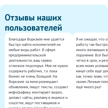
Отзывы наших
пользователей
Благодаря Воркзиле мне удаётся
Я не ожидал, что 
быстро найти исполнителей на
работу так быстро,
любые виды работ. В сфере
много желающих в
предпринимательской
поручение. Всё бы
деятельности, ваш сервис
чётко в срок, и ре
отличное подспорье. Мне не нужно
всем моим условия
содержать рабочих, т.к. пока
кинул себе ещё ден
бизнес не очень большой. На
как точно знаю, ч
Воркзиле за меня размещают
своим Личным пом
объявления, пишут тексты, создают
ещё много раз!
инфографику, монтируют видео,
делают сайты, рекламу в яндексе и
соцсетях, ищут поставщиков и