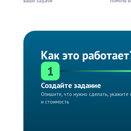
ваши задачи
помочь в
Как это работает
1
Создайте задание
Опишите, что нужно сделать, укажите 
и стоимость