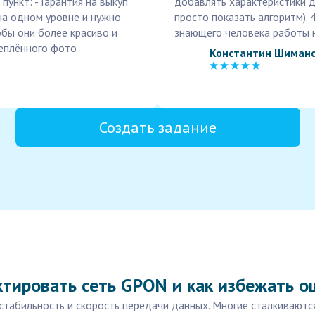
ункт: - Гарантия на выкуп
добавлять характеристики д
на одном уровне и нужно
просто показать алгоритм). 
обы они более красиво и
знающего человека работы н
реплённого фото
Константин Шиман
Создать задание
ктировать сеть GPON и как избежать 
 стабильность и скорость передачи данных. Многие сталкиваютс