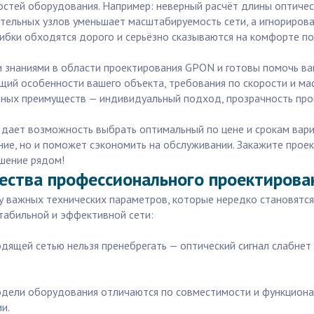
остей оборудования. Например: неверный расчёт длины оптичес
тельных узлов уменьшает масштабируемость сети, а игнориров
ибки обходятся дорого и серьёзно сказываются на комфорте п
и знаниями в области проектирования GPON и готовы помочь ва
щий особенности вашего объекта, требования по скорости и ма
ных преимуществ — индивидуальный подход, прозрачность проц
 дает возможность выбрать оптимальный по цене и срокам вари
ие, но и поможет сэкономить на обслуживании. Закажите прое
шение рядом!
ества профессионального проектирова
 важных технических параметров, которые нередко становятся
табильной и эффективной сети:
одящей сетью нельзя пренебрегать — оптический сигнал слабнет
.
модели оборудования отличаются по совместимости и функцион
и.