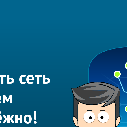
ть сеть
ем
ёжно!