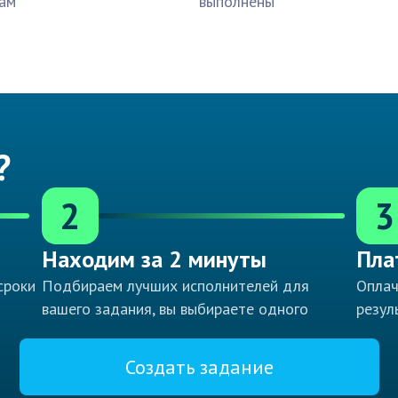
ам
выполнены
?
2
3
Находим за 2 минуты
Пла
сроки
Подбираем лучших исполнителей для
Оплач
вашего задания, вы выбираете одного
резул
Создать задание