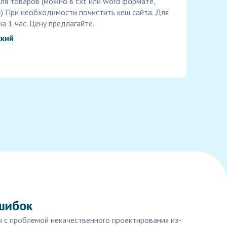
ля товаров (можно в txt или word формате,
4) При необходимости почистить кеш сайта. Для
а 1 час. Цену предлагайте.
ский
ошибок
я с проблемой некачественного проектирования из-