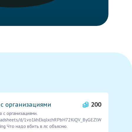
 с организациями
200
 с организациями.
preadsheets/d/1vo1khEkqlxchRPbH72KiQV_ByGEZlW
ing Что надо вбить в лс объясню.