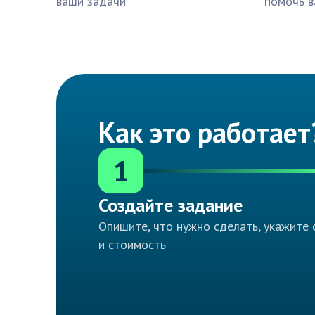
ваши задачи
помочь в
Как это работает
1
Создайте задание
Опишите, что нужно сделать, укажите 
и стоимость