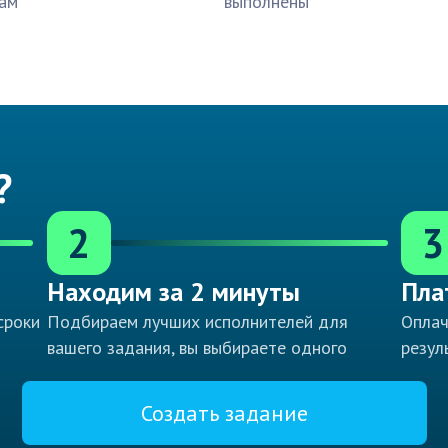
ам
выполнены
?
2
3
Находим за 2 минуты
Пла
сроки
Подбираем лучших исполнителей для
Оплач
вашего задания, вы выбираете одного
резул
Создать задание