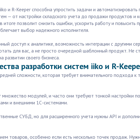
iiko и R-Keeper способна упростить задачи и автоматизировать 
тем — от настройки складского учета до продажи продуктов и 
 в итоге позволит снизить ошибки, ускорить работу и повысить 
облегчает выбор надежного исполнителя.
нный доступ к аналитике, возможность интеграции с другими сер
тать для вас, а не просто очередной шаблонный продукт. Не ст
а развитии своего бизнеса.
ства разработки систем iiko и R-Keepe
 средней сложности, которая требует внимательного подхода к 
per множество модулей, и часто они требуют тонкой настройки 
сами и внешними 1С-системами.
ственные СУБД, но для расширенного учета нужны API и дополни
нием товаров, особенно если есть несколько точек продаж. Ну