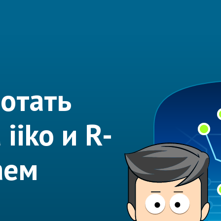
отать
iiko и R-
аем