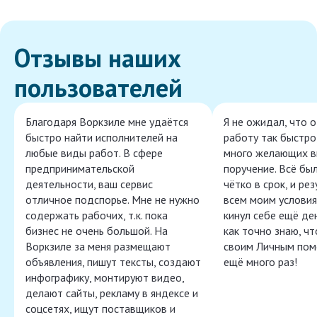
Отзывы наших
пользователей
Благодаря Воркзиле мне удаётся
Я не ожидал, что 
быстро найти исполнителей на
работу так быстро,
любые виды работ. В сфере
много желающих в
предпринимательской
поручение. Всё бы
деятельности, ваш сервис
чётко в срок, и ре
отличное подспорье. Мне не нужно
всем моим условия
содержать рабочих, т.к. пока
кинул себе ещё ден
бизнес не очень большой. На
как точно знаю, ч
Воркзиле за меня размещают
своим Личным пом
объявления, пишут тексты, создают
ещё много раз!
инфографику, монтируют видео,
делают сайты, рекламу в яндексе и
соцсетях, ищут поставщиков и