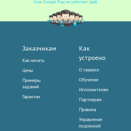
Если Google Play не работает (apk)
Заказчикам
Как
устроено
Как начать
О сервисе
Цены
Обучение
Примеры
заданий
Исполнителям
Гарантии
Партнерам
Правила
Управление
подпиской