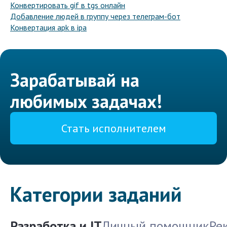
Конвертировать gif в tgs онлайн
Добавление людей в группу через телеграм-бот
Конвертация apk в ipa
Зарабатывай на
любимых задачах!
Стать исполнителем
Категории заданий
Разработка и IT
Личный помощник
Ре