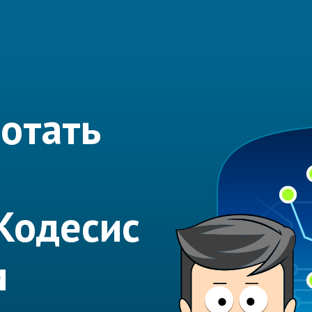
отать
Кодесис
м