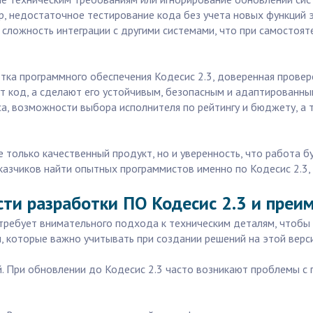
, недостаточное тестирование кода без учета новых функций э
 сложность интеграции с другими системами, что при самостоя
ка программного обеспечения Кодесис 2.3, доверенная провере
ут код, а сделают его устойчивым, безопасным и адаптированн
са, возможности выбора исполнителя по рейтингу и бюджету, а 
е только качественный продукт, но и уверенность, что работа б
азчиков найти опытных программистов именно по Кодесис 2.3, а
сти разработки ПО Кодесис 2.3 и преим
 требует внимательного подхода к техническим деталям, чтобы
 которые важно учитывать при создании решений на этой верс
й. При обновлении до Кодесис 2.3 часто возникают проблемы с 