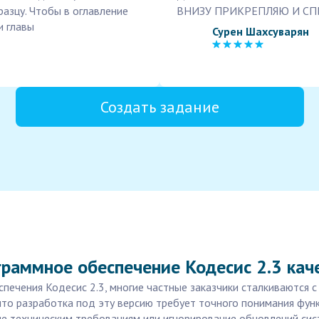
бразцу. Чтобы в оглавление
ВНИЗУ ПРИКРЕПЛЯЮ И СПИ
и главы
Сурен Шахсуварян
Создать задание
раммное обеспечение Кодесис 2.3 кач
печения Кодесис 2.3, многие частные заказчики сталкиваются с
что разработка под эту версию требует точного понимания фун
ие техническим требованиям или игнорирование обновлений сист