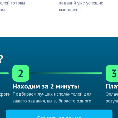
елей готовы
заданий уже успешно
ам
выполнены
?
2
3
Находим за 2 минуты
Пла
сроки
Подбираем лучших исполнителей для
Оплач
вашего задания, вы выбираете одного
резул