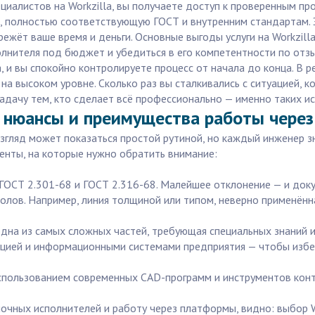
циалистов на Workzilla, вы получаете доступ к проверенным пр
 полностью соответствующую ГОСТ и внутренним стандартам. Эт
режёт ваше время и деньги. Основные выгоды услуги на Workzil
олнителя под бюджет и убедиться в его компетентности по отз
, и вы спокойно контролируете процесс от начала до конца. В 
а высоком уровне. Сколько раз вы сталкивались с ситуацией, к
дачу тем, кто сделает всё профессионально — именно таких исп
е нюансы и преимущества работы через 
згляд может показаться простой рутиной, но каждый инженер зн
енты, на которые нужно обратить внимание:
ГОСТ 2.301-68 и ГОСТ 2.316-68. Малейшее отклонение — и док
олов. Например, линия толщиной или типом, неверно применённа
одна из самых сложных частей, требующая специальных знаний и
ацией и информационными системами предприятия — чтобы избе
 использованием современных CAD-программ и инструментов конт
ночных исполнителей и работу через платформы, видно: выбор W