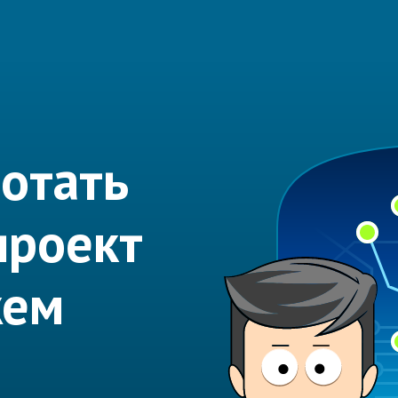
отать
проект
жем