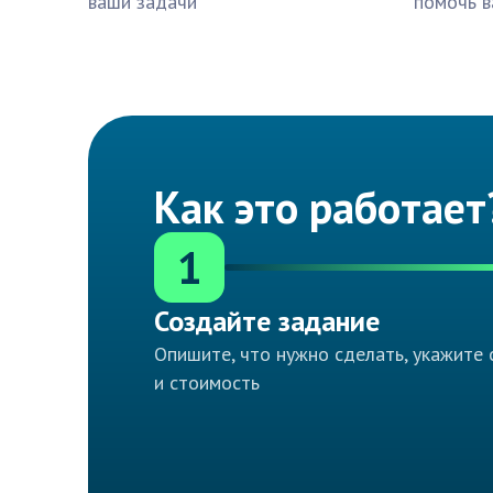
ваши задачи
помочь в
Как это работает
1
Создайте задание
Опишите, что нужно сделать, укажите 
и стоимость