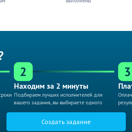
ам
выполнены
?
2
3
Находим за 2 минуты
Пла
сроки
Подбираем лучших исполнителей для
Оплач
вашего задания, вы выбираете одного
резул
Создать задание