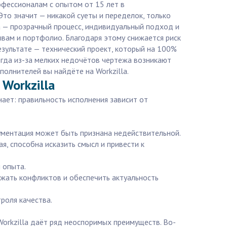
офессионалам с опытом от 15 лет в
о значит — никакой суеты и переделок, только
la — прозрачный процесс, индивидуальный подход и
ывам и портфолио. Благодаря этому снижается риск
результате — технический проект, который на 100%
огда из-за мелких недочётов чертежа возникают
олнителей вы найдёте на Workzilla.
Workzilla
ает: правильность исполнения зависит от
ументация может быть признана недействительной.
я, способна исказить смысл и привести к
 опыта.
жать конфликтов и обеспечить актуальность
роля качества.
orkzilla даёт ряд неоспоримых преимуществ. Во-