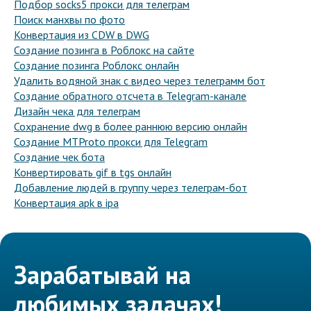
Подбор socks5 прокси для телеграм
Поиск манхвы по фото
Конвертация из CDW в DWG
Создание позинга в Роблокс на сайте
Создание позинга Роблокс онлайн
Удалить водяной знак с видео через телеграмм бот
Создание обратного отсчета в Telegram-канале
Дизайн чека для телеграм
Сохранение dwg в более раннюю версию онлайн
Создание MTProto прокси для Telegram
Создание чек бота
Конвертировать gif в tgs онлайн
Добавление людей в группу через телеграм-бот
Конвертация apk в ipa
Зарабатывай на
любимых задачах!