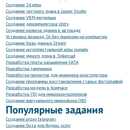
Создание 2d игры
Создание честного знака в Jasper Studio
Создание VRM модельки
Создание декомпилятора Unity
Создание разреза здания в автокаде
Установка Архикад 26 без лицензии на компьютер
Создание базы данных Steam
Создание интеллектуальной игры онлайн
Создание умного дома в Tinkercad
Разработка платы расширения SATA
Разработка тамплинка
Разработка проектов для инженера-конструктора
Создание программы восстановления старых фотографий
Разработка модели в Компасе
Разработка ПО для микроконтроллеров
Создание виртуального микрофона OBS
Популярные задания
Создание proxy telegram
Создание бота для Яндекс услуг