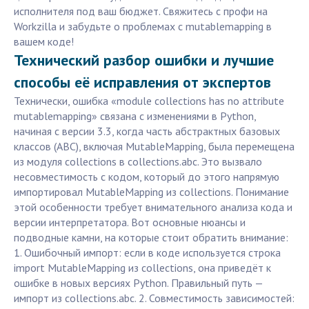
исполнителя под ваш бюджет. Свяжитесь с профи на
Workzilla и забудьте о проблемах с mutablemapping в
вашем коде!
Технический разбор ошибки и лучшие
способы её исправления от экспертов
Технически, ошибка «module collections has no attribute
mutablemapping» связана с изменениями в Python,
начиная с версии 3.3, когда часть абстрактных базовых
классов (ABC), включая MutableMapping, была перемещена
из модуля collections в collections.abc. Это вызвало
несовместимость с кодом, который до этого напрямую
импортировал MutableMapping из collections. Понимание
этой особенности требует внимательного анализа кода и
версии интерпретатора. Вот основные нюансы и
подводные камни, на которые стоит обратить внимание:
1. Ошибочный импорт: если в коде используется строка
import MutableMapping из collections, она приведёт к
ошибке в новых версиях Python. Правильный путь —
импорт из collections.abc. 2. Совместимость зависимостей: