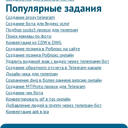
Популярные задания
Создание proxy telegram
Создание бота для Яндекс услуг
Подбор socks5 прокси для телеграм
Поиск манхвы по фото
Конвертация из CDW в DWG
Создание позинга в Роблокс на сайте
Создание позинга Роблокс онлайн
Удалить водяной знак с видео через телеграмм бот
Создание обратного отсчета в Telegram-канале
Дизайн чека для телеграм
Сохранение dwg в более раннюю версию онлайн
Создание MTProto прокси для Telegram
Создание чек бота
Конвертировать gif в tgs онлайн
Добавление людей в группу через телеграм-бот
Конвертация apk в ipa