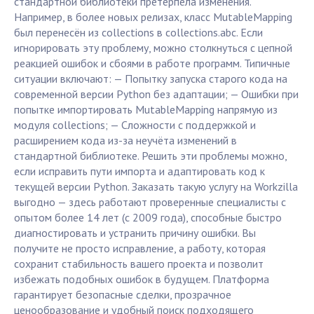
стандартной библиотеки претерпела изменения.
Например, в более новых релизах, класс MutableMapping
был перенесён из collections в collections.abc. Если
игнорировать эту проблему, можно столкнуться с цепной
реакцией ошибок и сбоями в работе программ. Типичные
ситуации включают: — Попытку запуска старого кода на
современной версии Python без адаптации; — Ошибки при
попытке импортировать MutableMapping напрямую из
модуля collections; — Сложности с поддержкой и
расширением кода из-за неучёта изменений в
стандартной библиотеке. Решить эти проблемы можно,
если исправить пути импорта и адаптировать код к
текущей версии Python. Заказать такую услугу на Workzilla
выгодно — здесь работают проверенные специалисты с
опытом более 14 лет (с 2009 года), способные быстро
диагностировать и устранить причину ошибки. Вы
получите не просто исправление, а работу, которая
сохранит стабильность вашего проекта и позволит
избежать подобных ошибок в будущем. Платформа
гарантирует безопасные сделки, прозрачное
ценообразование и удобный поиск подходящего