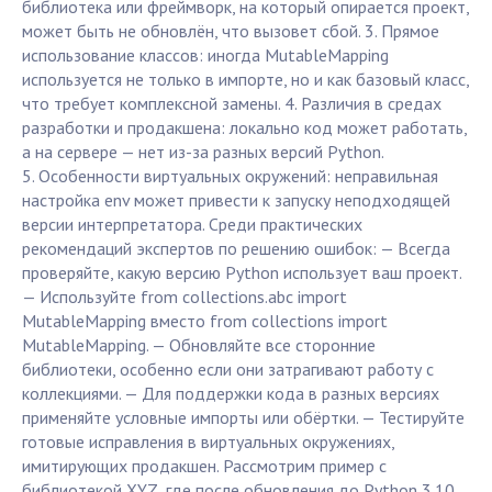
библиотека или фреймворк, на который опирается проект,
может быть не обновлён, что вызовет сбой. 3. Прямое
использование классов: иногда MutableMapping
используется не только в импорте, но и как базовый класс,
что требует комплексной замены. 4. Различия в средах
разработки и продакшена: локально код может работать,
а на сервере — нет из-за разных версий Python.
5. Особенности виртуальных окружений: неправильная
настройка env может привести к запуску неподходящей
версии интерпретатора. Среди практических
рекомендаций экспертов по решению ошибок: — Всегда
проверяйте, какую версию Python использует ваш проект.
— Используйте from collections.abc import
MutableMapping вместо from collections import
MutableMapping. — Обновляйте все сторонние
библиотеки, особенно если они затрагивают работу с
коллекциями. — Для поддержки кода в разных версиях
применяйте условные импорты или обёртки. — Тестируйте
готовые исправления в виртуальных окружениях,
имитирующих продакшен. Рассмотрим пример с
библиотекой XYZ, где после обновления до Python 3.10