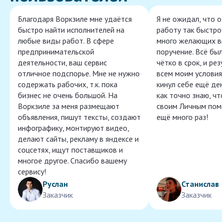
Благодаря Воркзиле мне удаётся
Я не ожидал, что 
быстро найти исполнителей на
работу так быстро,
любые виды работ. В сфере
много желающих в
предпринимательской
поручение. Всё бы
деятельности, ваш сервис
чётко в срок, и ре
отличное подспорье. Мне не нужно
всем моим условия
содержать рабочих, т.к. пока
кинул себе ещё ден
бизнес не очень большой. На
как точно знаю, ч
Воркзиле за меня размещают
своим Личным пом
объявления, пишут тексты, создают
ещё много раз!
инфографику, монтируют видео,
делают сайты, рекламу в яндексе и
соцсетях, ищут поставщиков и
многое другое. Спасибо вашему
сервису!
Руслан
Станислав
Заказчик
Заказчик