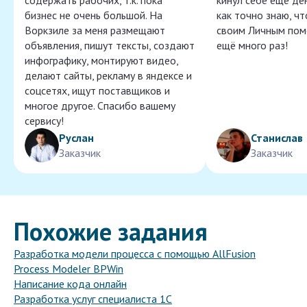
содержать рабочих, т.к. пока
кинул себе ещё ден
бизнес не очень большой. На
как точно знаю, ч
Воркзиле за меня размещают
своим Личным пом
объявления, пишут тексты, создают
ещё много раз!
инфографику, монтируют видео,
делают сайты, рекламу в яндексе и
соцсетях, ищут поставщиков и
многое другое. Спасибо вашему
сервису!
Руслан
Станислав
Заказчик
Заказчик
Похожие задания
Разработка модели процесса с помощью AllFusion
Process Modeler BPWin
Написание кода онлайн
Разработка услуг специалиста 1С