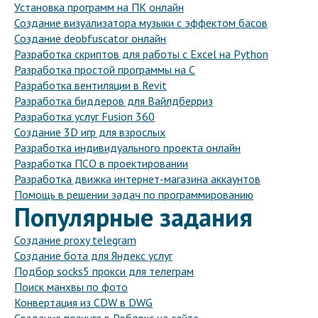
Установка программ на ПК онлайн
Создание визуализатора музыки с эффектом басов
Создание deobfuscator онлайн
Разработка скриптов для работы с Excel на Python
Разработка простой программы на C
Разработка вентиляции в Revit
Разработка биддеров для Вайлдберриз
Разработка услуг Fusion 360
Создание 3D игр для взрослых
Разработка индивидуального проекта онлайн
Разработка ПСО в проектировании
Разработка движка интернет-магазина аккаунтов
Помощь в решении задач по программированию
Популярные задания
Создание proxy telegram
Создание бота для Яндекс услуг
Подбор socks5 прокси для телеграм
Поиск манхвы по фото
Конвертация из CDW в DWG