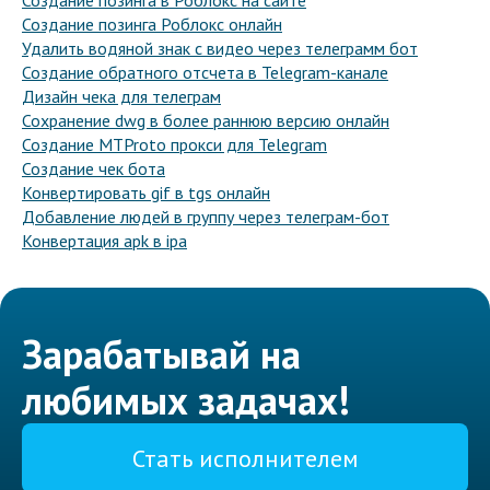
Создание позинга в Роблокс на сайте
Создание позинга Роблокс онлайн
Удалить водяной знак с видео через телеграмм бот
Создание обратного отсчета в Telegram-канале
Дизайн чека для телеграм
Сохранение dwg в более раннюю версию онлайн
Создание MTProto прокси для Telegram
Создание чек бота
Конвертировать gif в tgs онлайн
Добавление людей в группу через телеграм-бот
Конвертация apk в ipa
Зарабатывай на
любимых задачах!
Стать исполнителем