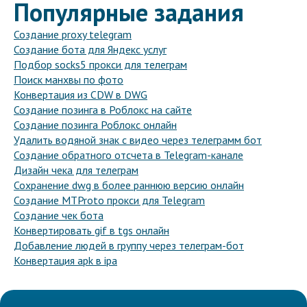
Популярные задания
Создание proxy telegram
Создание бота для Яндекс услуг
Подбор socks5 прокси для телеграм
Поиск манхвы по фото
Конвертация из CDW в DWG
Создание позинга в Роблокс на сайте
Создание позинга Роблокс онлайн
Удалить водяной знак с видео через телеграмм бот
Создание обратного отсчета в Telegram-канале
Дизайн чека для телеграм
Сохранение dwg в более раннюю версию онлайн
Создание MTProto прокси для Telegram
Создание чек бота
Конвертировать gif в tgs онлайн
Добавление людей в группу через телеграм-бот
Конвертация apk в ipa