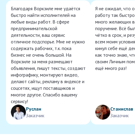
Благодаря Воркзиле мне удаётся
Я не ожидал, что 
быстро найти исполнителей на
работу так быстро,
любые виды работ. В сфере
много желающих в
предпринимательской
поручение. Всё бы
деятельности, ваш сервис
чётко в срок, и ре
отличное подспорье. Мне не нужно
всем моим условия
содержать рабочих, т.к. пока
кинул себе ещё ден
бизнес не очень большой. На
как точно знаю, ч
Воркзиле за меня размещают
своим Личным пом
объявления, пишут тексты, создают
ещё много раз!
инфографику, монтируют видео,
делают сайты, рекламу в яндексе и
соцсетях, ищут поставщиков и
многое другое. Спасибо вашему
сервису!
Руслан
Станислав
Заказчик
Заказчик