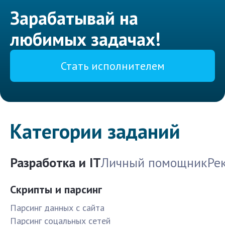
Зарабатывай на
любимых задачах!
Стать исполнителем
Категории заданий
Разработка и IT
Личный помощник
Ре
Скрипты и парсинг
Парсинг данных с сайта
Парсинг соцальных сетей