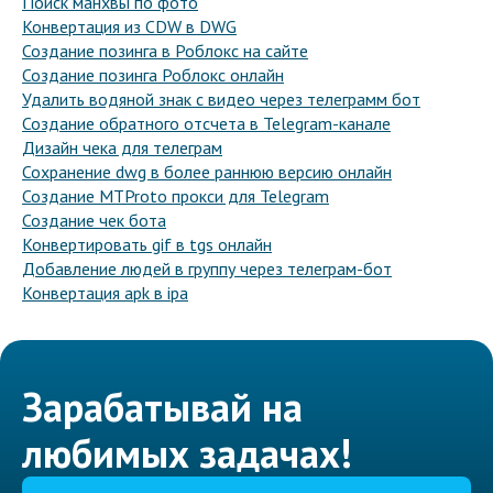
Поиск манхвы по фото
Конвертация из CDW в DWG
Создание позинга в Роблокс на сайте
Создание позинга Роблокс онлайн
Удалить водяной знак с видео через телеграмм бот
Создание обратного отсчета в Telegram-канале
Дизайн чека для телеграм
Сохранение dwg в более раннюю версию онлайн
Создание MTProto прокси для Telegram
Создание чек бота
Конвертировать gif в tgs онлайн
Добавление людей в группу через телеграм-бот
Конвертация apk в ipa
Зарабатывай на
любимых задачах!