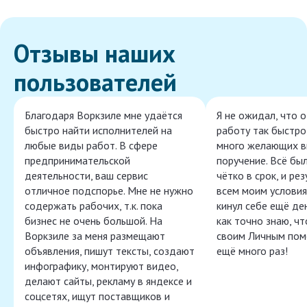
Отзывы наших
пользователей
Благодаря Воркзиле мне удаётся
Я не ожидал, что 
быстро найти исполнителей на
работу так быстро,
любые виды работ. В сфере
много желающих в
предпринимательской
поручение. Всё бы
деятельности, ваш сервис
чётко в срок, и ре
отличное подспорье. Мне не нужно
всем моим условия
содержать рабочих, т.к. пока
кинул себе ещё ден
бизнес не очень большой. На
как точно знаю, ч
Воркзиле за меня размещают
своим Личным пом
объявления, пишут тексты, создают
ещё много раз!
инфографику, монтируют видео,
делают сайты, рекламу в яндексе и
соцсетях, ищут поставщиков и