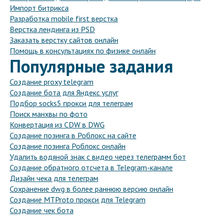
Импорт битрикса
Разработка mobile first верстка
Верстка лендинга из PSD
Заказать верстку сайтов онлайн
Помощь в консультациях по физике онлайн
Популярные задания
Создание proxy telegram
Создание бота для Яндекс услуг
Подбор socks5 прокси для телеграм
Поиск манхвы по фото
Конвертация из CDW в DWG
Создание позинга в Роблокс на сайте
Создание позинга Роблокс онлайн
Удалить водяной знак с видео через телеграмм бот
Создание обратного отсчета в Telegram-канале
Дизайн чека для телеграм
Сохранение dwg в более раннюю версию онлайн
Создание MTProto прокси для Telegram
Создание чек бота