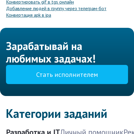
Конвертировать gif в tgs онлайн
Добавление людей в группу через телеграм-бот
Конвертация apk в ipa
Зарабатывай на
любимых задачах!
Стать исполнителем
Категории заданий
Разработка и IT
Личный помощник
Ре