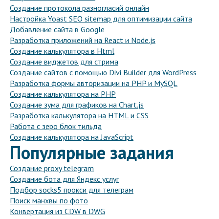
Создание протокола разногласий онлайн
Настройка Yoast SEO sitemap для оптимизации сайта
Добавление сайта в Google
Разработка приложений на React и Node.js
Создание калькулятора в Html
Создание виджетов для стрима
Создание сайтов с помощью Divi Builder для WordPress
Разработка формы авторизации на PHP и MySQL
Создание калькулятора на PHP
Создание зума для графиков на Chart.js
Разработка калькулятора на HTML и CSS
Работа с зеро блок тильда
Создание калькулятора на JavaScript
Популярные задания
Создание proxy telegram
Создание бота для Яндекс услуг
Подбор socks5 прокси для телеграм
Поиск манхвы по фото
Конвертация из CDW в DWG