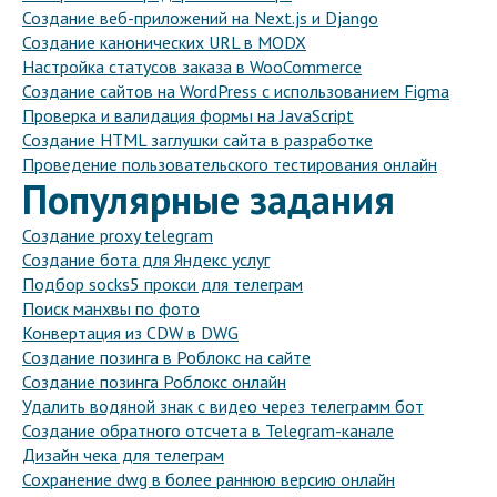
Создание веб-приложений на Next.js и Django
Создание канонических URL в MODX
Настройка статусов заказа в WooCommerce
Создание сайтов на WordPress с использованием Figma
Проверка и валидация формы на JavaScript
Создание HTML заглушки сайта в разработке
Проведение пользовательского тестирования онлайн
Популярные задания
Создание proxy telegram
Создание бота для Яндекс услуг
Подбор socks5 прокси для телеграм
Поиск манхвы по фото
Конвертация из CDW в DWG
Создание позинга в Роблокс на сайте
Создание позинга Роблокс онлайн
Удалить водяной знак с видео через телеграмм бот
Создание обратного отсчета в Telegram-канале
Дизайн чека для телеграм
Сохранение dwg в более раннюю версию онлайн