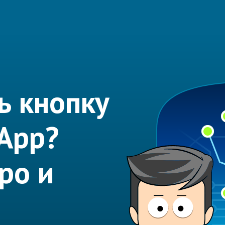
ь кнопку
sApp?
ро и