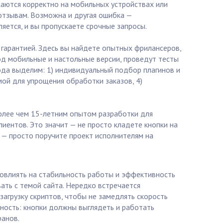
жаются корректно на мобильных устройствах или
 отзывам. Возможна и другая ошибка —
яется, и вы пропускаете срочные запросы.
с гарантией. Здесь вы найдете опытных фрилансеров,
од мобильные и настольные версии, проведут тесты
ода выделим: 1) индивидуальный подбор плагинов и
мой для упрощения обработки заказов, 4)
более чем 15-летним опытом разработки для
лиентов. Это значит — не просто кладете кнопки на
о — просто поручите проект исполнителям на
повлиять на стабильность работы и эффективность
ть с темой сайта. Нередко встречается
агрузку скриптов, чтобы не замедлять скорость
вность: кнопки должны выглядеть и работать
ранов.