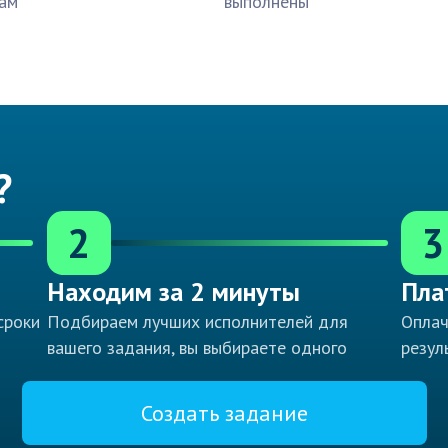
ам
выполнены
?
2
3
Находим за 2 минуты
Пла
сроки
Подбираем лучших исполнителей для
Оплач
вашего задания, вы выбираете одного
резул
Создать задание