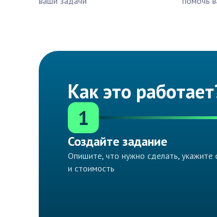
ваши задачи
помочь в
Как это работает
1
Создайте задание
Опишите, что нужно сделать, укажите 
и стоимость