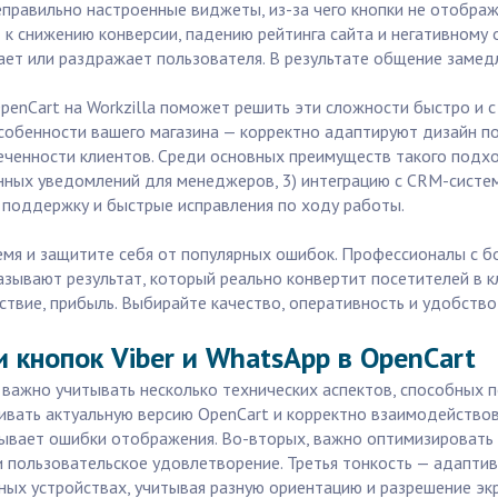
еправильно настроенные виджеты, из-за чего кнопки не отобра
 к снижению конверсии, падению рейтинга сайта и негативному
ет или раздражает пользователя. В результате общение замедл
 OpenCart на Workzilla поможет решить эти сложности быстро и 
особенности вашего магазина — корректно адаптируют дизайн п
еченности клиентов. Среди основных преимуществ такого подх
енных уведомлений для менеджеров, 3) интеграцию с CRM-систе
) поддержку и быстрые исправления по ходу работы.
ремя и защитите себя от популярных ошибок. Профессионалы с 
азывают результат, который реально конвертит посетителей в к
дствие, прибыль. Выбирайте качество, оперативность и удобств
 кнопок Viber и WhatsApp в OpenCart
t важно учитывать несколько технических аспектов, способных 
вать актуальную версию OpenCart и корректно взаимодействова
вает ошибки отображения. Во-вторых, важно оптимизировать з
и пользовательское удовлетворение. Третья тонкость — адапти
ных устройствах, учитывая разную ориентацию и разрешение эк