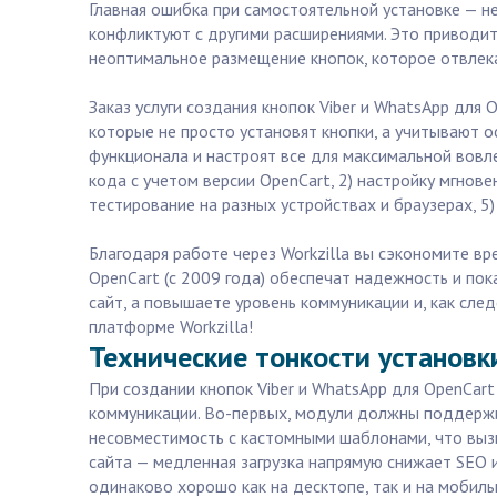
Главная ошибка при самостоятельной установке — н
конфликтуют с другими расширениями. Это приводит
неоптимальное размещение кнопок, которое отвлека
Заказ услуги создания кнопок Viber и WhatsApp для
которые не просто установят кнопки, а учитывают 
функционала и настроят все для максимальной вовл
кода с учетом версии OpenCart, 2) настройку мгнов
тестирование на разных устройствах и браузерах, 5
Благодаря работе через Workzilla вы сэкономите в
OpenCart (с 2009 года) обеспечат надежность и пок
сайт, а повышаете уровень коммуникации и, как сле
платформе Workzilla!
Технические тонкости установки
При создании кнопок Viber и WhatsApp для OpenCar
коммуникации. Во-первых, модули должны поддержи
несовместимость с кастомными шаблонами, что вызы
сайта — медленная загрузка напрямую снижает SEO 
одинаково хорошо как на десктопе, так и на мобиль