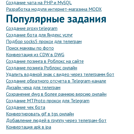
Создание чата на PHP и MySQL
Разработка модуля интернет-магазина MODX
Популярные задания
Создание proxy telegram
Создание бота для Яндекс услуг
Подбор socks5 прокси для телеграм
Поиск манхвы по фото
Конвертация из CDW в DWG
Создание позинга в Роблокс на сайте
Создание позинга Роблокс онлайн
Удалить водяной знак с видео через телеграмм бот
Создание обратного отсчета в Telegram-канале
Дизайн чека для телеграм
Сохранение dwg в более раннюю версию онлайн
Создание MTProto прокси для Telegram
Создание чек бота
Конвертировать gif в tgs онлайн
Добавление людей в группу через телеграм-бот
Конвертация apk в ipa