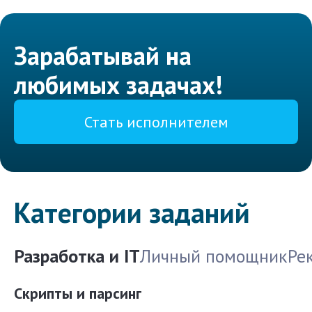
Зарабатывай на
любимых задачах!
Стать исполнителем
Категории заданий
Разработка и IT
Личный помощник
Ре
Скрипты и парсинг