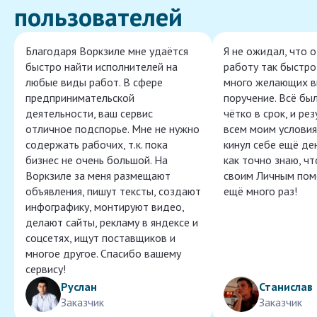
пользователей
Благодаря Воркзиле мне удаётся
Я не ожидал, что 
быстро найти исполнителей на
работу так быстро,
любые виды работ. В сфере
много желающих в
предпринимательской
поручение. Всё бы
деятельности, ваш сервис
чётко в срок, и ре
отличное подспорье. Мне не нужно
всем моим условия
содержать рабочих, т.к. пока
кинул себе ещё ден
бизнес не очень большой. На
как точно знаю, ч
Воркзиле за меня размещают
своим Личным пом
объявления, пишут тексты, создают
ещё много раз!
инфографику, монтируют видео,
делают сайты, рекламу в яндексе и
соцсетях, ищут поставщиков и
многое другое. Спасибо вашему
сервису!
Руслан
Станислав
Заказчик
Заказчик