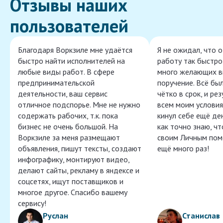
Отзывы наших
пользователей
Благодаря Воркзиле мне удаётся
Я не ожидал, что 
быстро найти исполнителей на
работу так быстро,
любые виды работ. В сфере
много желающих в
предпринимательской
поручение. Всё бы
деятельности, ваш сервис
чётко в срок, и ре
отличное подспорье. Мне не нужно
всем моим условия
содержать рабочих, т.к. пока
кинул себе ещё ден
бизнес не очень большой. На
как точно знаю, ч
Воркзиле за меня размещают
своим Личным пом
объявления, пишут тексты, создают
ещё много раз!
инфографику, монтируют видео,
делают сайты, рекламу в яндексе и
соцсетях, ищут поставщиков и
многое другое. Спасибо вашему
сервису!
Руслан
Станислав