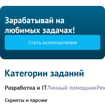
Зарабатывай на
любимых задачах!
Стать исполнителем
Категории заданий
Разработка и IT
Личный помощник
Ре
Скрипты и парсинг