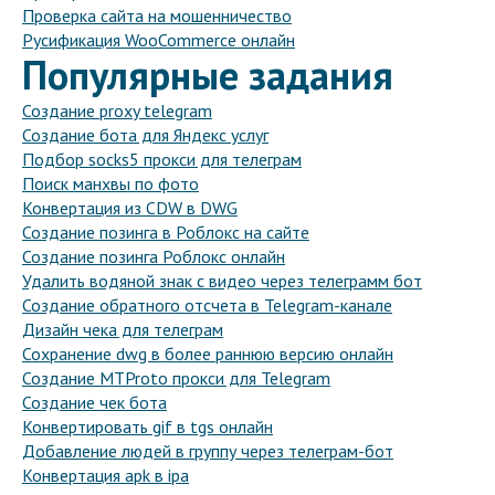
Проверка сайта на мошенничество
Русификация WooCommerce онлайн
Популярные задания
Создание proxy telegram
Создание бота для Яндекс услуг
Подбор socks5 прокси для телеграм
Поиск манхвы по фото
Конвертация из CDW в DWG
Создание позинга в Роблокс на сайте
Создание позинга Роблокс онлайн
Удалить водяной знак с видео через телеграмм бот
Создание обратного отсчета в Telegram-канале
Дизайн чека для телеграм
Сохранение dwg в более раннюю версию онлайн
Создание MTProto прокси для Telegram
Создание чек бота
Конвертировать gif в tgs онлайн
Добавление людей в группу через телеграм-бот
Конвертация apk в ipa