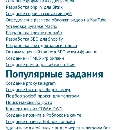
Создание формата ico для иконок
Разработка php ini для Bitrix
Создание сервиса смс активаций
Определение размера обложки видео на YouTube
Установка Synapse Matrix
Разработка триклет онлайн
Разработка SEO для Shopify
Разработка сайт для записи голоса
Оптимизация сайтов под SEO услуги фриланс
Создание HTML5 игр онлайн
Создание рамки для вебки на Твич
Популярные задания
Создание proxy telegram
Создание бота для Яндекс услуг
Подбор socks5 прокси для телеграм
Поиск манхвы по фото
Конвертация из CDW в DWG
Создание позинга в Роблокс на сайте
Создание позинга Роблокс онлайн
Удалить водяной знак с видео через телеграмм бот