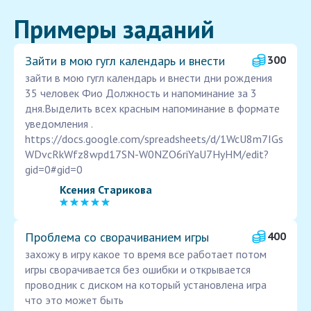
Примеры заданий
Зайти в мою гугл календарь и внести
300
зайти в мою гугл календарь и внести дни рождения
35 человек Фио Должность и напоминание за 3
дня.Выделить всех красным напоминание в формате
уведомления .
https://docs.google.com/spreadsheets/d/1WcU8m7IGs
WDvcRkWfz8wpd17SN-W0NZO6riYaU7HyHM/edit?
gid=0#gid=0
Ксения Старикова
Проблема со сворачиванием игры
400
захожу в игру какое то время все работает потом
игры сворачивается без ошибки и открывается
проводник с диском на который установлена игра
что это может быть