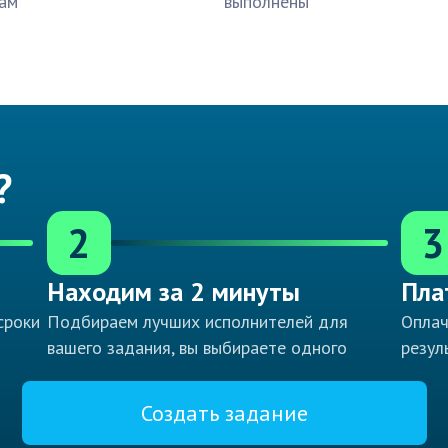
ам
выполнены
?
2
3
Находим за 2 минуты
Пла
сроки
Подбираем лучших исполнителей для
Оплач
вашего задания, вы выбираете одного
резул
Создать задание