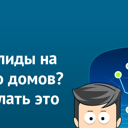
лиды на
о домов?
ать это