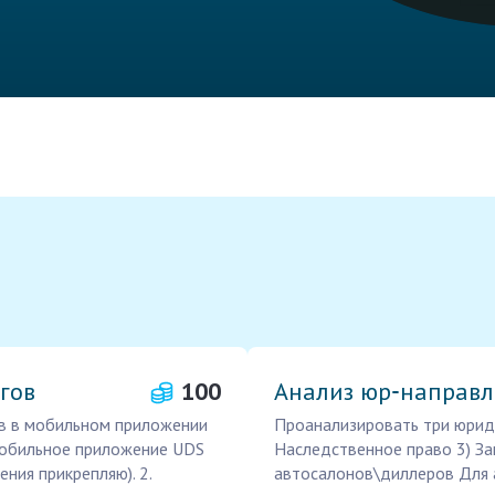
гов
100
Анализ юр‑направ
в в мобильном приложении
Проанализировать три юриди
 мобильное приложение UDS
Наследственное право 3) З
ения прикрепляю). 2.
автосалонов\диллеров Для а