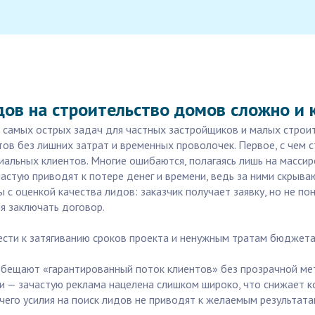
дов на строительство домов сложно и 
 самых острых задач для частных застройщиков и малых строи
в без лишних затрат и временных проволочек. Первое, с чем с
альных клиентов. Многие ошибаются, полагаясь лишь на массир
астую приводят к потере денег и времени, ведь за ними скрыва
 с оценкой качества лидов: заказчик получает заявку, но не по
я заключать договор.
вести к затягиванию сроков проекта и ненужным тратам бюджета
обещают «гарантированный поток клиентов» без прозрачной ме
и — зачастую реклама нацелена слишком широко, что снижает к
 чего усилия на поиск лидов не приводят к желаемым результата