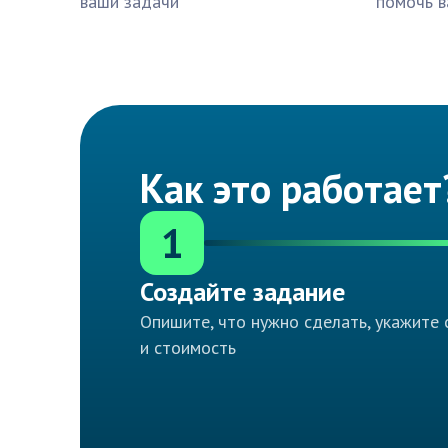
ваши задачи
помочь в
Как это работает
1
Создайте задание
Опишите, что нужно сделать, укажите 
и стоимость