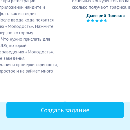
: при регистрации
основных конкурентов по ка
приложении найдите и
сколько получают трафика,
фото как выглядит
Дмитрий Поляков
После ввода кода появится
нию «Молодость». Нажмите
мер, по которому
 Что нужно прислать для
UDS, который
к заведению «Молодость».
е заведения.
дания и проверки скриншота,
ростое и не займет много
Создать задание