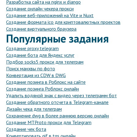
Разработка сайта на nginx и django
Создание онлайн чекера прокси
Создание веб-приложений на Vite и Nuxt
Создание формата ico для криптовалютных проектов
Создание виртуального браузера
Популярные задания
Создание proxy telegram
Создание бота для Яндекс услуг
Подбор socks5 прокси для телеграм
Поиск манхвы по фото
Конвертация из CDW в DWG
Создание позинга в Роблокс на сайте
Создание позинга Роблокс онлайн
Удалить водяной знак с видео через телеграмм бот
Создание обратного отсчета в Telegram-канале
Дизайн чека для телеграм
Сохранение dwg в более раннюю версию онлайн
Создание MTProto прокси для Telegram
Создание чек бота
Конвертировать gif в tgs онлайн