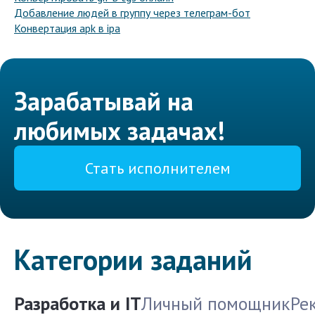
Добавление людей в группу через телеграм-бот
Конвертация apk в ipa
Зарабатывай на
любимых задачах!
Стать исполнителем
Категории заданий
Разработка и IT
Личный помощник
Ре