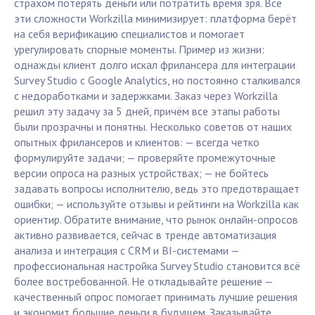
страхом потерять деньги или потратить время зря. Все
эти сложности Workzilla минимизирует: платформа берёт
на себя верификацию специалистов и помогает
урегулировать спорные моменты. Пример из жизни:
однажды клиент долго искал фрилансера для интеграции
Survey Studio с Google Analytics, но постоянно сталкивался
с недоработками и задержками. Заказ через Workzilla
решил эту задачу за 5 дней, причём все этапы работы
были прозрачны и понятны. Несколько советов от наших
опытных фрилансеров и клиентов: — всегда четко
формулируйте задачи; — проверяйте промежуточные
версии опроса на разных устройствах; — не бойтесь
задавать вопросы исполнителю, ведь это предотвращает
ошибки; — используйте отзывы и рейтинги на Workzilla как
ориентир. Обратите внимание, что рынок онлайн-опросов
активно развивается, сейчас в тренде автоматизация
анализа и интеграция с CRM и BI-системами —
профессиональная настройка Survey Studio становится всё
более востребованной. Не откладывайте решение —
качественный опрос помогает принимать лучшие решения
и экономит большие деньги в будущем. Заказывайте