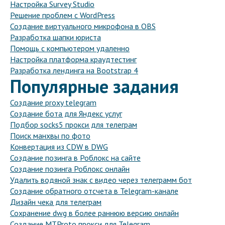
Настройка Survey Studio
Решение проблем с WordPress
Создание виртуального микрофона в OBS
Разработка шапки юриста
Помощь с компьютером удаленно
Настройка платформа краудтестинг
Разработка лендинга на Bootstrap 4
Популярные задания
Создание proxy telegram
Создание бота для Яндекс услуг
Подбор socks5 прокси для телеграм
Поиск манхвы по фото
Конвертация из CDW в DWG
Создание позинга в Роблокс на сайте
Создание позинга Роблокс онлайн
Удалить водяной знак с видео через телеграмм бот
Создание обратного отсчета в Telegram-канале
Дизайн чека для телеграм
Сохранение dwg в более раннюю версию онлайн
Создание MTProto прокси для Telegram