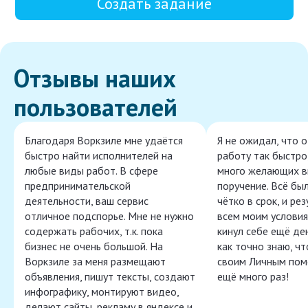
Создать задание
Отзывы наших
пользователей
Благодаря Воркзиле мне удаётся
Я не ожидал, что 
быстро найти исполнителей на
работу так быстро,
любые виды работ. В сфере
много желающих в
предпринимательской
поручение. Всё бы
деятельности, ваш сервис
чётко в срок, и ре
отличное подспорье. Мне не нужно
всем моим условия
содержать рабочих, т.к. пока
кинул себе ещё ден
бизнес не очень большой. На
как точно знаю, ч
Воркзиле за меня размещают
своим Личным пом
объявления, пишут тексты, создают
ещё много раз!
инфографику, монтируют видео,
делают сайты, рекламу в яндексе и