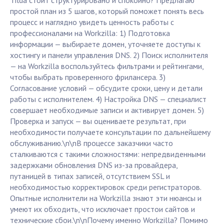
Tilda стоит структурировано и спокойно? Предлагаю
простой план из 5 шагов, который поможет понять весь
процесс и наглядно увидеть ценность работы с
профессионалами на Workzilla: 1) Подготовка
информации — выбираете домен, уточняете доступы к
хостингу и панели управления DNS. 2) Поиск исполнителя
— на Workzilla воспользуйтесь фильтрами и рейтингами,
чтобы выбрать проверенного фрилансера. 3)
Согласование условий — обсудите сроки, цену и детали
работы с исполнителем. 4) Настройка DNS — специалист
совершает необходимые записи и активирует домен. 5)
Проверка и запуск — вы оцениваете результат, при
необходимости получаете консультации по дальнейшему
обслуживанию.\n\nВ процессе заказчики часто
сталкиваются с такими сложностями: непредвиденными
задержками обновления DNS из-за провайдера,
путаницей в типах записей, отсутствием SSL и
необходимостью корректировок среди регистраторов.
Опытные исполнители на Workzilla знают эти нюансы и
умеют их обходить, что исключает простои сайтов и
технические сбои.\n\nПочему именно Workzilla? Помимо