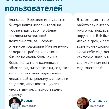
пользователей
Благодаря Воркзиле мне удаётся
Я не ожидал, что 
быстро найти исполнителей на
работу так быстро,
любые виды работ. В сфере
много желающих в
предпринимательской
поручение. Всё бы
деятельности, ваш сервис
чётко в срок, и ре
отличное подспорье. Мне не нужно
всем моим условия
содержать рабочих, т.к. пока
кинул себе ещё ден
бизнес не очень большой. На
как точно знаю, ч
Воркзиле за меня размещают
своим Личным пом
объявления, пишут тексты, создают
ещё много раз!
инфографику, монтируют видео,
делают сайты, рекламу в яндексе и
соцсетях, ищут поставщиков и
многое другое. Спасибо вашему
сервису!
Руслан
Станислав
Заказчик
Заказчик