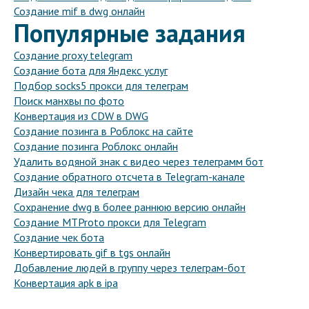
Создание mif в dwg онлайн
Популярные задания
Создание proxy telegram
Создание бота для Яндекс услуг
Подбор socks5 прокси для телеграм
Поиск манхвы по фото
Конвертация из CDW в DWG
Создание позинга в Роблокс на сайте
Создание позинга Роблокс онлайн
Удалить водяной знак с видео через телеграмм бот
Создание обратного отсчета в Telegram-канале
Дизайн чека для телеграм
Сохранение dwg в более раннюю версию онлайн
Создание MTProto прокси для Telegram
Создание чек бота
Конвертировать gif в tgs онлайн
Добавление людей в группу через телеграм-бот
Конвертация apk в ipa