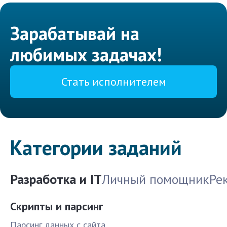
Зарабатывай на
любимых задачах!
Стать исполнителем
Категории заданий
Разработка и IT
Личный помощник
Ре
Скрипты и парсинг
Парсинг данных с сайта