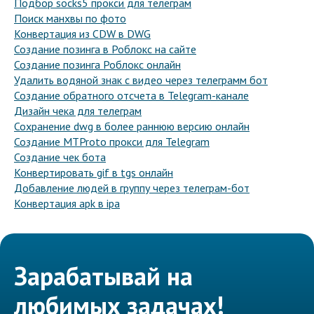
Подбор socks5 прокси для телеграм
Поиск манхвы по фото
Конвертация из CDW в DWG
Создание позинга в Роблокс на сайте
Создание позинга Роблокс онлайн
Удалить водяной знак с видео через телеграмм бот
Создание обратного отсчета в Telegram-канале
Дизайн чека для телеграм
Сохранение dwg в более раннюю версию онлайн
Создание MTProto прокси для Telegram
Создание чек бота
Конвертировать gif в tgs онлайн
Добавление людей в группу через телеграм-бот
Конвертация apk в ipa
Зарабатывай на
любимых задачах!