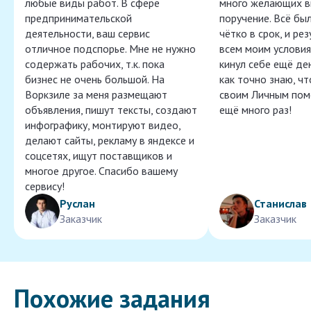
любые виды работ. В сфере
много желающих в
предпринимательской
поручение. Всё бы
деятельности, ваш сервис
чётко в срок, и ре
отличное подспорье. Мне не нужно
всем моим условия
содержать рабочих, т.к. пока
кинул себе ещё ден
бизнес не очень большой. На
как точно знаю, ч
Воркзиле за меня размещают
своим Личным пом
объявления, пишут тексты, создают
ещё много раз!
инфографику, монтируют видео,
делают сайты, рекламу в яндексе и
соцсетях, ищут поставщиков и
многое другое. Спасибо вашему
сервису!
Руслан
Станислав
Заказчик
Заказчик
Похожие задания