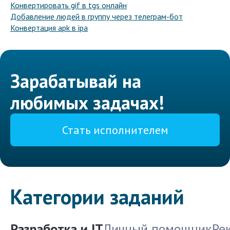
Конвертировать gif в tgs онлайн
Добавление людей в группу через телеграм-бот
Конвертация apk в ipa
Зарабатывай на
любимых задачах!
Стать исполнителем
Категории заданий
Разработка и IT
Личный помощник
Ре