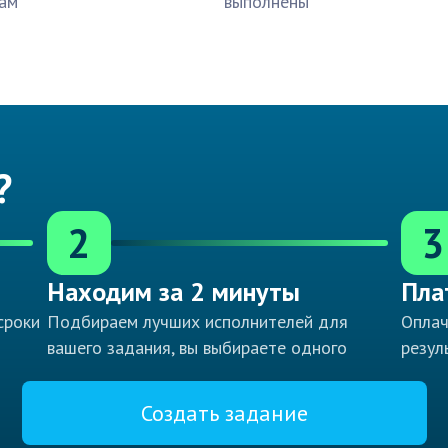
ам
выполнены
?
2
3
Находим за 2 минуты
Пла
сроки
Подбираем лучших исполнителей для
Оплач
вашего задания, вы выбираете одного
резул
Создать задание