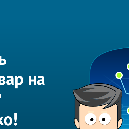
ь
вар на
?
ко!