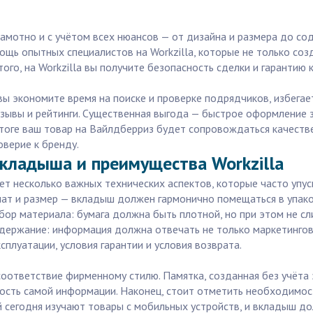
мотно и с учётом всех нюансов — от дизайна и размера до со
ощь опытных специалистов на Workzilla, которые не только соз
того, на Workzilla вы получите безопасность сделки и гарантию
 экономите время на поиске и проверке подрядчиков, избегает
зывы и рейтинги. Существенная выгода — быстрое оформление 
В итоге ваш товар на Вайлдберриз будет сопровождаться качес
верие к бренду.
кладыша и преимущества Workzilla
т несколько важных технических аспектов, которые часто упус
ат и размер — вкладыш должен гармонично помещаться в упако
ор материала: бумага должна быть плотной, но при этом не сл
содержание: информация должна отвечать не только маркетинго
сплуатации, условия гарантии и условия возврата.
оответствие фирменному стилю. Памятка, созданная без учёта 
ность самой информации. Наконец, стоит отметить необходимос
 сегодня изучают товары с мобильных устройств, и вкладыш д