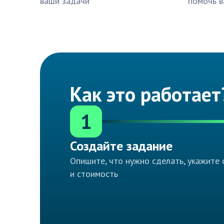
ваши задачи
помочь в
Как это работает
1
Создайте задание
Опишите, что нужно сделать, укажите 
и стоимость