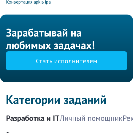
Конвертация apk в ipa
Зарабатывай на
любимых задачах!
Стать исполнителем
Категории заданий
Разработка и IT
Личный помощник
Ре