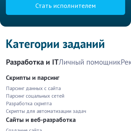
Стать исполнителем
Категории заданий
Разработка и IT
Личный помощник
Ре
Скрипты и парсинг
Парсинг данных с сайта
Парсинг соцальных сетей
Разработка скрипта
Скрипты для автоматизации задач
Сайты и веб-разработка
Создание сайта