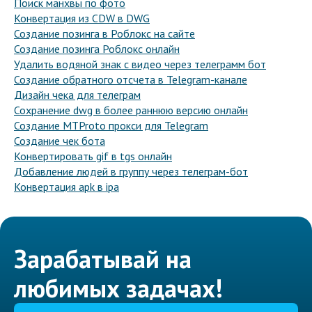
Поиск манхвы по фото
Конвертация из CDW в DWG
Создание позинга в Роблокс на сайте
Создание позинга Роблокс онлайн
Удалить водяной знак с видео через телеграмм бот
Создание обратного отсчета в Telegram-канале
Дизайн чека для телеграм
Сохранение dwg в более раннюю версию онлайн
Создание MTProto прокси для Telegram
Создание чек бота
Конвертировать gif в tgs онлайн
Добавление людей в группу через телеграм-бот
Конвертация apk в ipa
Зарабатывай на
любимых задачах!