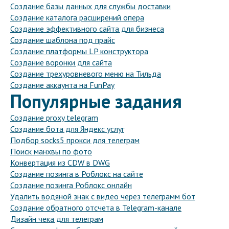
Создание базы данных для службы доставки
Создание каталога расширений опера
Создание эффективного сайта для бизнеса
Создание шаблона под прайс
Создание платформы LP конструктора
Создание воронки для сайта
Создание трехуровневого меню на Тильда
Создание аккаунта на FunPay
Популярные задания
Создание proxy telegram
Создание бота для Яндекс услуг
Подбор socks5 прокси для телеграм
Поиск манхвы по фото
Конвертация из CDW в DWG
Создание позинга в Роблокс на сайте
Создание позинга Роблокс онлайн
Удалить водяной знак с видео через телеграмм бот
Создание обратного отсчета в Telegram-канале
Дизайн чека для телеграм