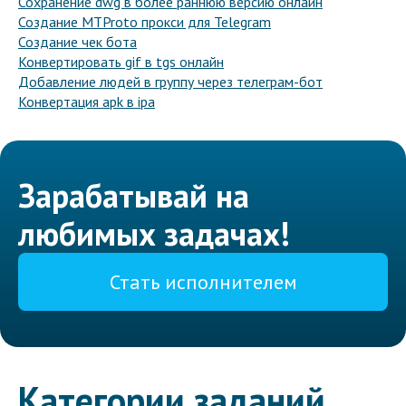
Сохранение dwg в более раннюю версию онлайн
Создание MTProto прокси для Telegram
Создание чек бота
Конвертировать gif в tgs онлайн
Добавление людей в группу через телеграм-бот
Конвертация apk в ipa
Зарабатывай на
любимых задачах!
Стать исполнителем
Категории заданий