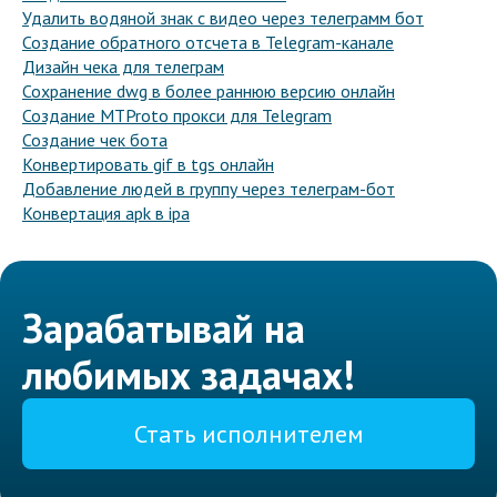
Удалить водяной знак с видео через телеграмм бот
Создание обратного отсчета в Telegram-канале
Дизайн чека для телеграм
Сохранение dwg в более раннюю версию онлайн
Создание MTProto прокси для Telegram
Создание чек бота
Конвертировать gif в tgs онлайн
Добавление людей в группу через телеграм-бот
Конвертация apk в ipa
Зарабатывай на
любимых задачах!
Стать исполнителем