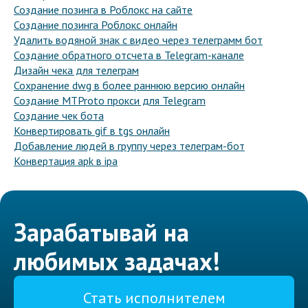
Создание позинга в Роблокс на сайте
Создание позинга Роблокс онлайн
Удалить водяной знак с видео через телеграмм бот
Создание обратного отсчета в Telegram-канале
Дизайн чека для телеграм
Сохранение dwg в более раннюю версию онлайн
Создание MTProto прокси для Telegram
Создание чек бота
Конвертировать gif в tgs онлайн
Добавление людей в группу через телеграм-бот
Конвертация apk в ipa
Зарабатывай на
любимых задачах!
Стать исполнителем