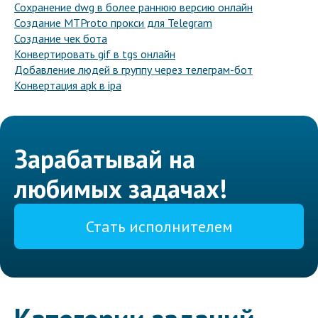
Сохранение dwg в более раннюю версию онлайн
Создание MTProto прокси для Telegram
Создание чек бота
Конвертировать gif в tgs онлайн
Добавление людей в группу через телеграм-бот
Конвертация apk в ipa
Зарабатывай на
любимых задачах!
Стать исполнителем