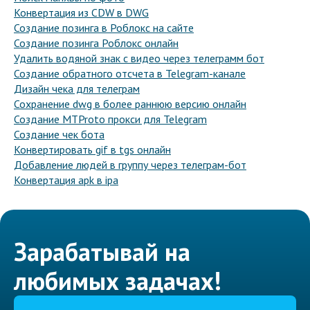
Конвертация из CDW в DWG
Создание позинга в Роблокс на сайте
Создание позинга Роблокс онлайн
Удалить водяной знак с видео через телеграмм бот
Создание обратного отсчета в Telegram-канале
Дизайн чека для телеграм
Сохранение dwg в более раннюю версию онлайн
Создание MTProto прокси для Telegram
Создание чек бота
Конвертировать gif в tgs онлайн
Добавление людей в группу через телеграм-бот
Конвертация apk в ipa
Зарабатывай на
любимых задачах!