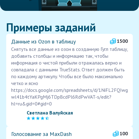
Примеры заданий
Данные из Ozon в таблицу
1500
Снятуть все данные из озон в созданную Гугл таблицу,
добавить столбцы и информацию так, чтобы
информация о чистой прибыли отражалась верно и
совпадала с данными TrueStats. Ответ должен быть
по каждому артикулу. Чтобы все было максимально
четко и ясно
https://docs.google.com/spreadsheets/d/1NiFL2FQIwg
wl41b4tYaKPgMj6TDpBcdPl6RdPwVAT-s/edit?
hl=ru&gid=0#gid=0
Светлана Валуйская
Голосование за MaxDash
100