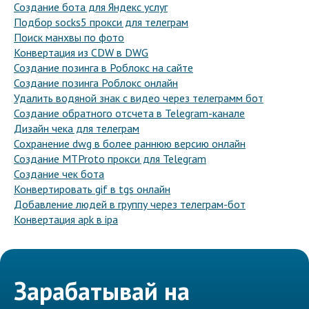
Создание бота для Яндекс услуг
Подбор socks5 прокси для телеграм
Поиск манхвы по фото
Конвертация из CDW в DWG
Создание позинга в Роблокс на сайте
Создание позинга Роблокс онлайн
Удалить водяной знак с видео через телеграмм бот
Создание обратного отсчета в Telegram-канале
Дизайн чека для телеграм
Сохранение dwg в более раннюю версию онлайн
Создание MTProto прокси для Telegram
Создание чек бота
Конвертировать gif в tgs онлайн
Добавление людей в группу через телеграм-бот
Конвертация apk в ipa
Зарабатывай на