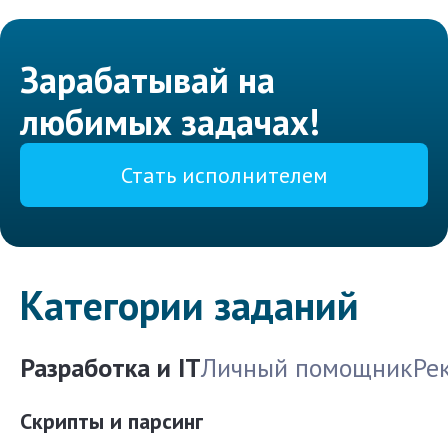
Зарабатывай на
любимых задачах!
Стать исполнителем
Категории заданий
Разработка и IT
Личный помощник
Ре
Скрипты и парсинг