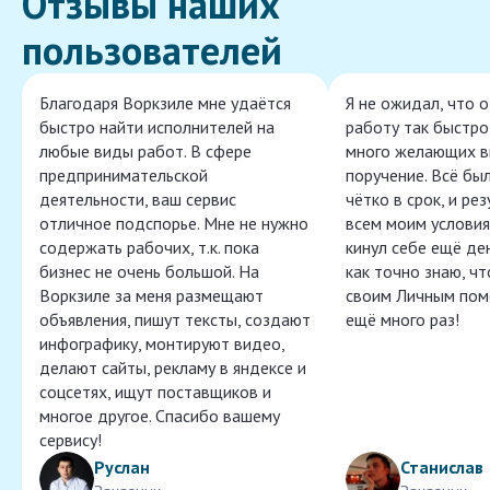
Отзывы наших
пользователей
Благодаря Воркзиле мне удаётся
Я не ожидал, что 
быстро найти исполнителей на
работу так быстро,
любые виды работ. В сфере
много желающих в
предпринимательской
поручение. Всё бы
деятельности, ваш сервис
чётко в срок, и ре
отличное подспорье. Мне не нужно
всем моим условия
содержать рабочих, т.к. пока
кинул себе ещё ден
бизнес не очень большой. На
как точно знаю, ч
Воркзиле за меня размещают
своим Личным пом
объявления, пишут тексты, создают
ещё много раз!
инфографику, монтируют видео,
делают сайты, рекламу в яндексе и
соцсетях, ищут поставщиков и
многое другое. Спасибо вашему
сервису!
Руслан
Станислав