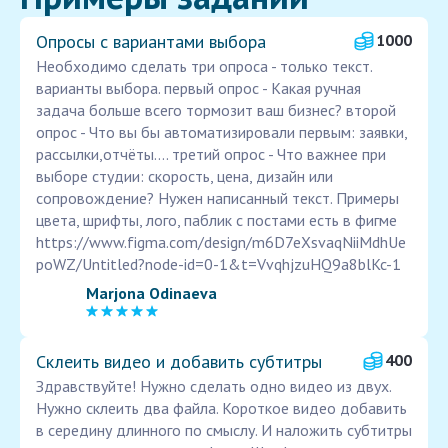
Опросы с вариантами выбора
1000
Необходимо сделать три опроса - только текст.
варианты выбора. первый опрос - Какая ручная
задача больше всего тормозит ваш бизнес? второй
опрос - Что вы бы автоматизировали первым: заявки,
рассылки,отчёты.... третий опрос - Что важнее при
выборе студии: скорость, цена, дизайн или
сопровождение? Нужен написанный текст. Примеры
цвета, шрифты, лого, паблик с постами есть в фигме
https://www.figma.com/design/m6D7eXsvaqNiiMdhUe
poWZ/Untitled?node-id=0-1&t=VvqhjzuHQ9a8blKc-1
Marjona Odinaeva
Склеить видео и добавить субтитры
400
Здравствуйте! Нужно сделать одно видео из двух.
Нужно склеить два файла. Короткое видео добавить
в середину длинного по смыслу. И наложить субтитры