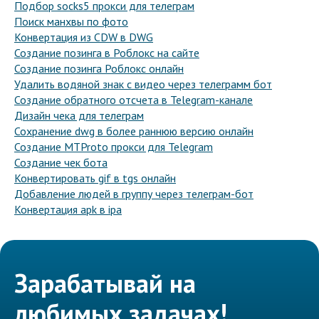
Подбор socks5 прокси для телеграм
Поиск манхвы по фото
Конвертация из CDW в DWG
Создание позинга в Роблокс на сайте
Создание позинга Роблокс онлайн
Удалить водяной знак с видео через телеграмм бот
Создание обратного отсчета в Telegram-канале
Дизайн чека для телеграм
Сохранение dwg в более раннюю версию онлайн
Создание MTProto прокси для Telegram
Создание чек бота
Конвертировать gif в tgs онлайн
Добавление людей в группу через телеграм-бот
Конвертация apk в ipa
Зарабатывай на
любимых задачах!