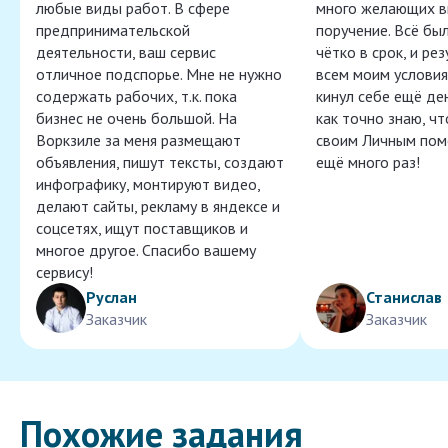
любые виды работ. В сфере
много желающих в
предпринимательской
поручение. Всё бы
деятельности, ваш сервис
чётко в срок, и ре
отличное подспорье. Мне не нужно
всем моим условия
содержать рабочих, т.к. пока
кинул себе ещё ден
бизнес не очень большой. На
как точно знаю, ч
Воркзиле за меня размещают
своим Личным пом
объявления, пишут тексты, создают
ещё много раз!
инфографику, монтируют видео,
делают сайты, рекламу в яндексе и
соцсетях, ищут поставщиков и
многое другое. Спасибо вашему
сервису!
Руслан
Станислав
Заказчик
Заказчик
Похожие задания