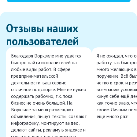
Отзывы наших
пользователей
Благодаря Воркзиле мне удаётся
Я не ожидал, что 
быстро найти исполнителей на
работу так быстро,
любые виды работ. В сфере
много желающих в
предпринимательской
поручение. Всё бы
деятельности, ваш сервис
чётко в срок, и ре
отличное подспорье. Мне не нужно
всем моим условия
содержать рабочих, т.к. пока
кинул себе ещё ден
бизнес не очень большой. На
как точно знаю, ч
Воркзиле за меня размещают
своим Личным пом
объявления, пишут тексты, создают
ещё много раз!
инфографику, монтируют видео,
делают сайты, рекламу в яндексе и
соцсетях, ищут поставщиков и