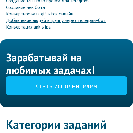
Создание MTProto прокси для Telegram
Создание чек бота
Конвертировать gif в tgs онлайн
Добавление людей в группу через телеграм-бот
Конвертация apk в ipa
Зарабатывай на
любимых задачах!
Стать исполнителем
Категории заданий