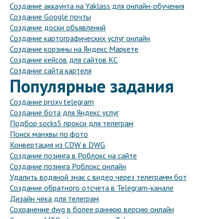
Создание аккаунта на Yaklass для онлайн-обучения
Создание Google почты
Создание доски объявлений
Создание картографических услуг онлайн
Создание корзины на Яндекс Маркете
Создание кейсов для сайтов КС
Создание сайта картеля
Популярные задания
Создание proxy telegram
Создание бота для Яндекс услуг
Подбор socks5 прокси для телеграм
Поиск манхвы по фото
Конвертация из CDW в DWG
Создание позинга в Роблокс на сайте
Создание позинга Роблокс онлайн
Удалить водяной знак с видео через телеграмм бот
Создание обратного отсчета в Telegram-канале
Дизайн чека для телеграм
Сохранение dwg в более раннюю версию онлайн