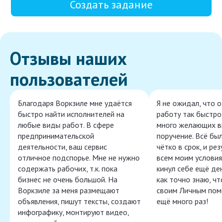
Создать задание
Отзывы наших
пользователей
Благодаря Воркзиле мне удаётся
Я не ожидал, что 
быстро найти исполнителей на
работу так быстро,
любые виды работ. В сфере
много желающих в
предпринимательской
поручение. Всё бы
деятельности, ваш сервис
чётко в срок, и ре
отличное подспорье. Мне не нужно
всем моим условия
содержать рабочих, т.к. пока
кинул себе ещё ден
бизнес не очень большой. На
как точно знаю, ч
Воркзиле за меня размещают
своим Личным пом
объявления, пишут тексты, создают
ещё много раз!
инфографику, монтируют видео,