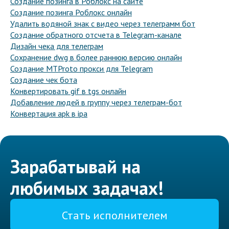
Создание позинга в Роблокс на сайте
Создание позинга Роблокс онлайн
Удалить водяной знак с видео через телеграмм бот
Создание обратного отсчета в Telegram-канале
Дизайн чека для телеграм
Сохранение dwg в более раннюю версию онлайн
Создание MTProto прокси для Telegram
Создание чек бота
Конвертировать gif в tgs онлайн
Добавление людей в группу через телеграм-бот
Конвертация apk в ipa
Зарабатывай на
любимых задачах!
Стать исполнителем