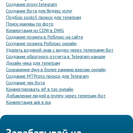
Создание proxy telegram
Создание бота для Яндекс услуг
Подбор socks5 прокси для телеграм
Поиск манхвы по фото
Конвертация из CDW в DWG
Создание позинга в Роблокс на сайте
Создание позинга Роблокс онлайн
Удалить водяной знак с видео через телеграмм бот
Создание обратного отсчета в Telegram-канале
Дизайн чека для телеграм
Сохранение dwg в более раннюю версию онлайн
Создание MTProto прокси для Telegram
Создание чек бота
Конвертировать gif в tgs онлайн
Добавление людей в группу через телеграм-бот
Конвертация apk в ipa
Зарабатывай на