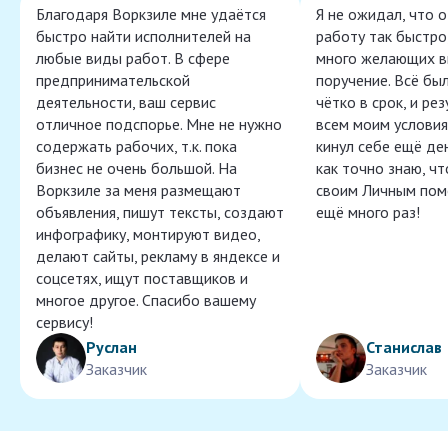
Благодаря Воркзиле мне удаётся
Я не ожидал, что 
быстро найти исполнителей на
работу так быстро,
любые виды работ. В сфере
много желающих в
предпринимательской
поручение. Всё бы
деятельности, ваш сервис
чётко в срок, и ре
отличное подспорье. Мне не нужно
всем моим условия
содержать рабочих, т.к. пока
кинул себе ещё ден
бизнес не очень большой. На
как точно знаю, ч
Воркзиле за меня размещают
своим Личным пом
объявления, пишут тексты, создают
ещё много раз!
инфографику, монтируют видео,
делают сайты, рекламу в яндексе и
соцсетях, ищут поставщиков и
многое другое. Спасибо вашему
сервису!
Руслан
Станислав
Заказчик
Заказчик