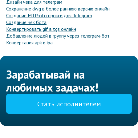
Дизайн чека для телеграм
Сохранение dwg в более раннюю версию онлайн
Создание MTProto прокси для Telegram
Создание чек бота
Конвертировать gif в tgs онлайн
Добавление людей в группу через телеграм-бот
Конвертация apk в ipa
Зарабатывай на
любимых задачах!
Стать исполнителем