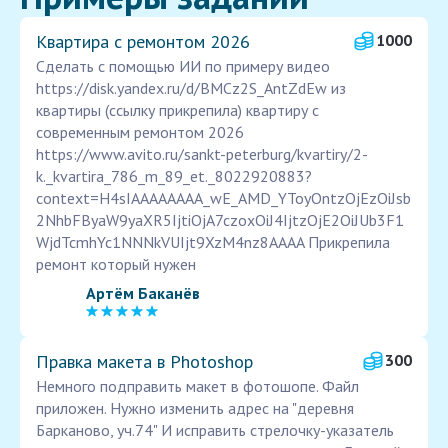
Квартира с ремонтом 2026
1000
Сделать с помощью ИИ по примеру видео
https://disk.yandex.ru/d/BMCz2S_AntZdEw из
квартиры (ссылку прикрепила) квартиру с
современным ремонтом 2026
https://www.avito.ru/sankt-peterburg/kvartiry/2-
k._kvartira_786_m_89_et._8022920883?
context=H4sIAAAAAAAA_wE_AMD_YToyOntzOjEzOiJsb
2NhbFByaW9yaXR5IjtiOjA7czoxOiJ4IjtzOjE2OiJUb3F1
WjdTcmhYc1NNNkVUIjt9XzM4nz8AAAA Прикрепила
ремонт который нужен
Артём Баканёв
Правка макета в Photoshop
300
Немного подправить макет в фотошопе. Файл
приложен. Нужно изменить адрес на "деревня
Барканово, уч.74" И исправить стрелочку-указатель