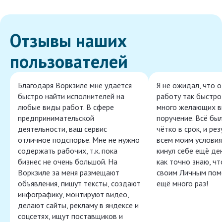
Отзывы наших
пользователей
Благодаря Воркзиле мне удаётся
Я не ожидал, что 
быстро найти исполнителей на
работу так быстро,
любые виды работ. В сфере
много желающих в
предпринимательской
поручение. Всё бы
деятельности, ваш сервис
чётко в срок, и ре
отличное подспорье. Мне не нужно
всем моим условия
содержать рабочих, т.к. пока
кинул себе ещё ден
бизнес не очень большой. На
как точно знаю, ч
Воркзиле за меня размещают
своим Личным пом
объявления, пишут тексты, создают
ещё много раз!
инфографику, монтируют видео,
делают сайты, рекламу в яндексе и
соцсетях, ищут поставщиков и