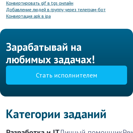
Конвертировать gif в tgs онлайн
Добавление людей в группу через телеграм-бот
Конвертация apk в ipa
Зарабатывай на
любимых задачах!
Стать исполнителем
Категории заданий
Разработка и IT
Личный помощник
Ре