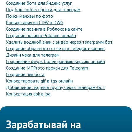
Создание бота для Яндекс услуг
Подбор socks5 прокси для телеграм
Поиск манхвы по фото
Конвертация из CDW в DWG
Создание позинга в Роблокс на сайте
Создание позинга Роблокс онлайн
Удалить водяной знак с видео через телеграмм бот
Создание обратного отсчета в Telegram-канале
Дизайн чека для телеграм
Сохранение dwg в более раннюю версию онлайн
Создание MTProto прокси для Telegram
Создание чек бота
Конвертировать gif в tgs онлайн
Добавление людей в группу через телеграм-бот
Конвертация apk в ipa
Зарабатывай на