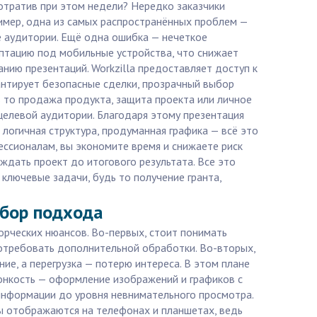
отратив при этом недели? Нередко заказчики
имер, одна из самых распространённых проблем —
ие аудитории. Ещё одна ошибка — нечеткое
аптацию под мобильные устройства, что снижает
ию презентаций. Workzilla предоставляет доступ к
нтирует безопасные сделки, прозрачный выбор
 то продажа продукта, защита проекта или личное
целевой аудитории. Благодаря этому презентация
логичная структура, продуманная графика — всё это
ессионалам, вы экономите время и снижаете риск
ждать проект до итогового результата. Все это
 ключевые задачи, будь то получение гранта,
ыбор подхода
ворческих нюансов. Во-первых, стоит понимать
отребовать дополнительной обработки. Во-вторых,
е, а перегрузка — потерю интереса. В этом плане
тонкость — оформление изображений и графиков с
информации до уровня невнимательного просмотра.
ы отображаются на телефонах и планшетах, ведь