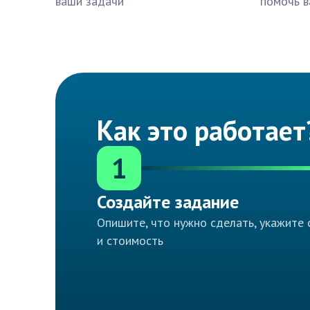
ваши задачи
помочь в
Как это работает
1
Создайте задание
Опишите, что нужно сделать, укажите 
и стоимость