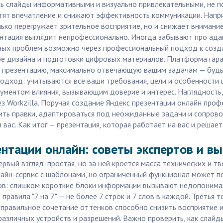
ть слайды информативными и визуально привлекательными, не п
тят впечатление и снижают эффективность коммуникации. Напр
лько перегружает зрительное восприятие, но и снижает вниман
ентация выглядит непрофессионально. Иногда забывают про ад
ных проблем возможно через профессиональный подход к создан
ре дизайна и подготовки цифровых материалов. Платформа гара
е презентацию, максимально отвечающую вашим задачам — будь
одход: учитываются все ваши требования, цели и особенности 
ументом влияния, вызывающим доверие и интерес. Наглядность, 
з Workzilla. Поручая создание Яндекс презентации онлайн проф
ить правки, адаптироваться под неожиданные задачи и сопрово
вас. Как итог — презентация, которая работает на вас и решает
ентации онлайн: советы экспертов и в
рвый взгляд, простая, но за ней кроется масса технических и т
лайн-сервис с шаблонами, но ограниченный функционал может п
в: слишком короткие блоки информации вызывают недопонимани
авила "7 на 7" — не более 7 строк и 7 слов в каждой. Третья 
еправильное сочетание оттенков способно снизить восприятие 
азличных устройств и разрешений. Важно проверить, как слайд