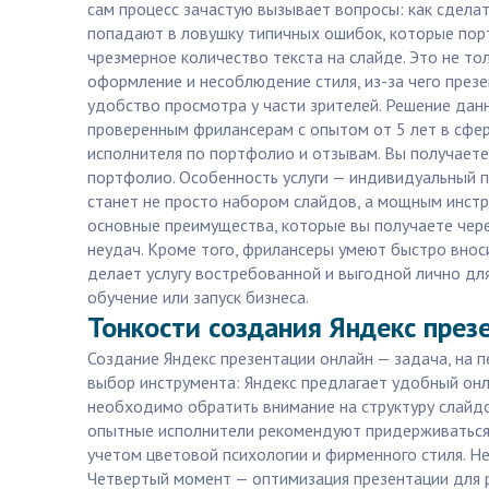
сам процесс зачастую вызывает вопросы: как сдела
попадают в ловушку типичных ошибок, которые пор
чрезмерное количество текста на слайде. Это не то
оформление и несоблюдение стиля, из-за чего през
удобство просмотра у части зрителей. Решение дан
проверенным фрилансерам с опытом от 5 лет в сфе
исполнителя по портфолио и отзывам. Вы получает
портфолио. Особенность услуги — индивидуальный п
станет не просто набором слайдов, а мощным инстр
основные преимущества, которые вы получаете чере
неудач. Кроме того, фрилансеры умеют быстро внос
делает услугу востребованной и выгодной лично для 
обучение или запуск бизнеса.
Тонкости создания Яндекс през
Создание Яндекс презентации онлайн — задача, на пе
выбор инструмента: Яндекс предлагает удобный он
необходимо обратить внимание на структуру слайдо
опытные исполнители рекомендуют придерживаться пр
учетом цветовой психологии и фирменного стиля. Н
Четвертый момент — оптимизация презентации для р