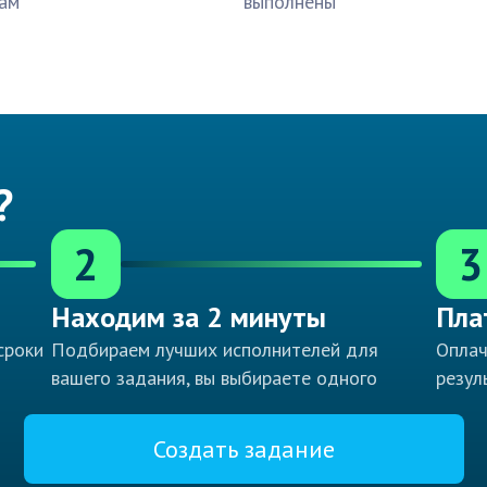
ам
выполнены
?
2
3
Находим за 2 минуты
Пла
сроки
Подбираем лучших исполнителей для
Оплач
вашего задания, вы выбираете одного
резул
Создать задание