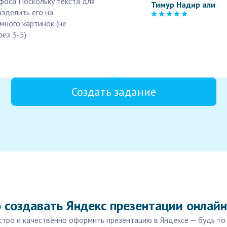
афоса Поскольку текста для
Тимур Надир али
азделить его на
много картинок (не
ез 3-5)
Создать задание
 создавать Яндекс презентации онлайн
тро и качественно оформить презентацию в Яндексе — будь то 