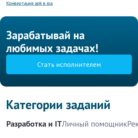
Конвертация apk в ipa
Зарабатывай на
любимых задачах!
Стать исполнителем
Категории заданий
Разработка и IT
Личный помощник
Ре