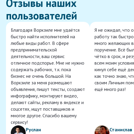
Отзывы наших
пользователей
Благодаря Воркзиле мне удаётся
Я не ожидал, что 
быстро найти исполнителей на
работу так быстро,
любые виды работ. В сфере
много желающих в
предпринимательской
поручение. Всё бы
деятельности, ваш сервис
чётко в срок, и ре
отличное подспорье. Мне не нужно
всем моим условия
содержать рабочих, т.к. пока
кинул себе ещё ден
бизнес не очень большой. На
как точно знаю, ч
Воркзиле за меня размещают
своим Личным пом
объявления, пишут тексты, создают
ещё много раз!
инфографику, монтируют видео,
делают сайты, рекламу в яндексе и
соцсетях, ищут поставщиков и
многое другое. Спасибо вашему
сервису!
Руслан
Станислав