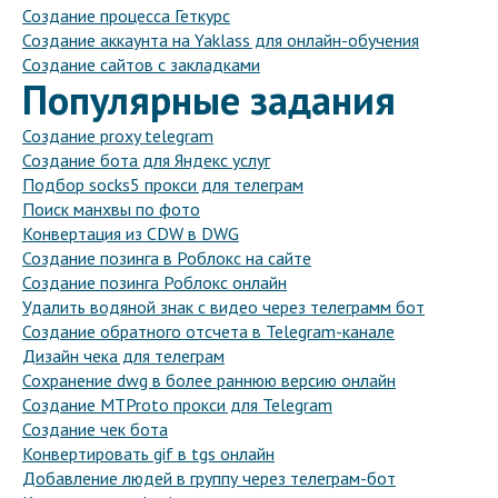
Создание процесса Геткурс
Создание аккаунта на Yaklass для онлайн-обучения
Создание сайтов с закладками
Популярные задания
Создание proxy telegram
Создание бота для Яндекс услуг
Подбор socks5 прокси для телеграм
Поиск манхвы по фото
Конвертация из CDW в DWG
Создание позинга в Роблокс на сайте
Создание позинга Роблокс онлайн
Удалить водяной знак с видео через телеграмм бот
Создание обратного отсчета в Telegram-канале
Дизайн чека для телеграм
Сохранение dwg в более раннюю версию онлайн
Создание MTProto прокси для Telegram
Создание чек бота
Конвертировать gif в tgs онлайн
Добавление людей в группу через телеграм-бот