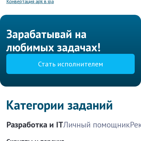
Конвертация apk в ipa
Зарабатывай на
любимых задачах!
Стать исполнителем
Категории заданий
Разработка и IT
Личный помощник
Ре