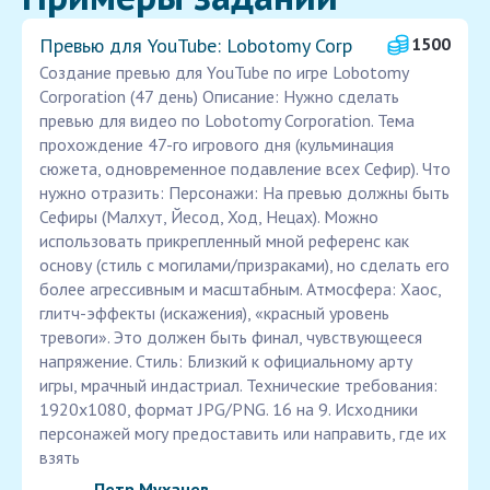
Превью для YouTube: Lobotomy Corp
1500
Создание превью для YouTube по игре Lobotomy
Corporation (47 день) Описание: Нужно сделать
превью для видео по Lobotomy Corporation. Тема
прохождение 47-го игрового дня (кульминация
сюжета, одновременное подавление всех Сефир). Что
нужно отразить: Персонажи: На превью должны быть
Сефиры (Малхут, Йесод, Ход, Нецах). Можно
использовать прикрепленный мной референс как
основу (стиль с могилами/призраками), но сделать его
более агрессивным и масштабным. Атмосфера: Хаос,
глитч-эффекты (искажения), «красный уровень
тревоги». Это должен быть финал, чувствующееся
напряжение. Стиль: Близкий к официальному арту
игры, мрачный индастриал. Технические требования:
1920x1080, формат JPG/PNG. 16 на 9. Исходники
персонажей могу предоставить или направить, где их
взять
Петр Мухачев