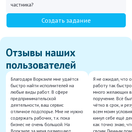
частника?
Создать задание
Отзывы наших
пользователей
Благодаря Воркзиле мне удаётся
Я не ожидал, что 
быстро найти исполнителей на
работу так быстро,
любые виды работ. В сфере
много желающих в
предпринимательской
поручение. Всё бы
деятельности, ваш сервис
чётко в срок, и ре
отличное подспорье. Мне не нужно
всем моим условия
содержать рабочих, т.к. пока
кинул себе ещё ден
бизнес не очень большой. На
как точно знаю, ч
Воркзиле за меня размещают
своим Личным пом