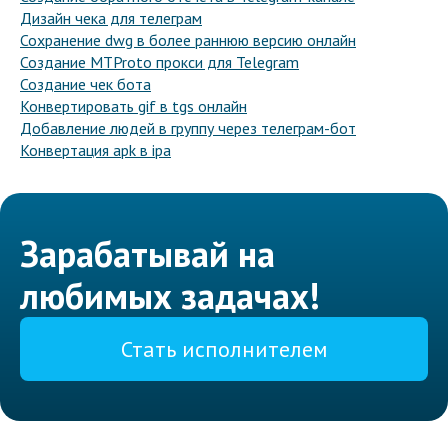
Дизайн чека для телеграм
Сохранение dwg в более раннюю версию онлайн
Создание MTProto прокси для Telegram
Создание чек бота
Конвертировать gif в tgs онлайн
Добавление людей в группу через телеграм-бот
Конвертация apk в ipa
Зарабатывай на
любимых задачах!
Стать исполнителем