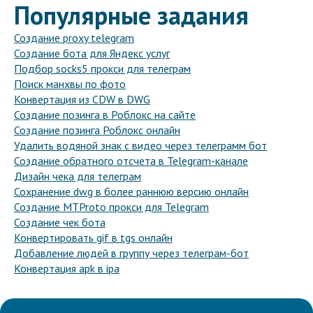
Популярные задания
Создание proxy telegram
Создание бота для Яндекс услуг
Подбор socks5 прокси для телеграм
Поиск манхвы по фото
Конвертация из CDW в DWG
Создание позинга в Роблокс на сайте
Создание позинга Роблокс онлайн
Удалить водяной знак с видео через телеграмм бот
Создание обратного отсчета в Telegram-канале
Дизайн чека для телеграм
Сохранение dwg в более раннюю версию онлайн
Создание MTProto прокси для Telegram
Создание чек бота
Конвертировать gif в tgs онлайн
Добавление людей в группу через телеграм-бот
Конвертация apk в ipa