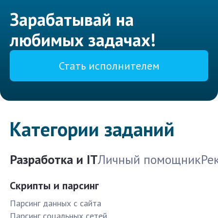
Зарабатывай на
любимых задачах!
Стать исполнителем
Категории заданий
Разработка и IT
Личный помощник
Ре
Скрипты и парсинг
Парсинг данных с сайта
Парсинг соцальных сетей