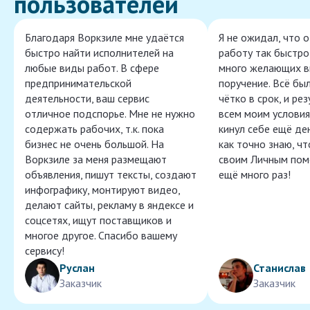
пользователей
Благодаря Воркзиле мне удаётся
Я не ожидал, что 
быстро найти исполнителей на
работу так быстро,
любые виды работ. В сфере
много желающих в
предпринимательской
поручение. Всё бы
деятельности, ваш сервис
чётко в срок, и ре
отличное подспорье. Мне не нужно
всем моим условия
содержать рабочих, т.к. пока
кинул себе ещё ден
бизнес не очень большой. На
как точно знаю, ч
Воркзиле за меня размещают
своим Личным пом
объявления, пишут тексты, создают
ещё много раз!
инфографику, монтируют видео,
делают сайты, рекламу в яндексе и
соцсетях, ищут поставщиков и
многое другое. Спасибо вашему
сервису!
Руслан
Станислав
Заказчик
Заказчик