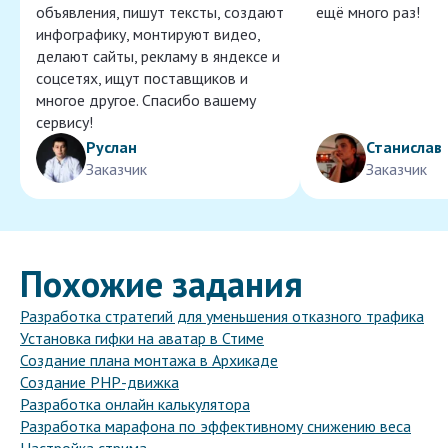
объявления, пишут тексты, создают
ещё много раз!
инфографику, монтируют видео,
делают сайты, рекламу в яндексе и
соцсетях, ищут поставщиков и
многое другое. Спасибо вашему
сервису!
Руслан
Станислав
Заказчик
Заказчик
Похожие задания
Разработка стратегий для уменьшения отказного трафика
Установка гифки на аватар в Стиме
Создание плана монтажа в Архикаде
Создание PHP-движка
Разработка онлайн калькулятора
Разработка марафона по эффективному снижению веса