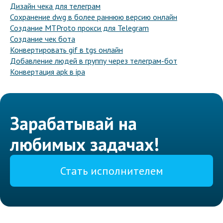
Дизайн чека для телеграм
Сохранение dwg в более раннюю версию онлайн
Создание MTProto прокси для Telegram
Создание чек бота
Конвертировать gif в tgs онлайн
Добавление людей в группу через телеграм-бот
Конвертация apk в ipa
Зарабатывай на
любимых задачах!
Стать исполнителем